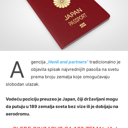
A
gencija
„Henli and partners”
tradicionalno je
objavila spisak najvrednijih pasoša na svetu
prema broju zemalja koje omogućavaju
slobodan ulazak.
Vodeću poziciju preuzeo je Japan, čiji državljani mogu
da putuju u 189 zemalja sveta bez vize ili je dobijaju na
aerodromu.