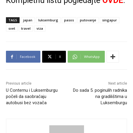
Kompletnu listu pogledajte
OVDE
.
TAGS
japan
luksemburg
pasos
putovanje
singapur
svet
travel
viza
Facebook
X
WhatsApp
Previous article
Next article
U Conternu i Luksemburgu
Do sada 5. poginulih radnika
počeli da saobraćaju
na gradilištima u
autobusi bez vozača
Luksemburgu