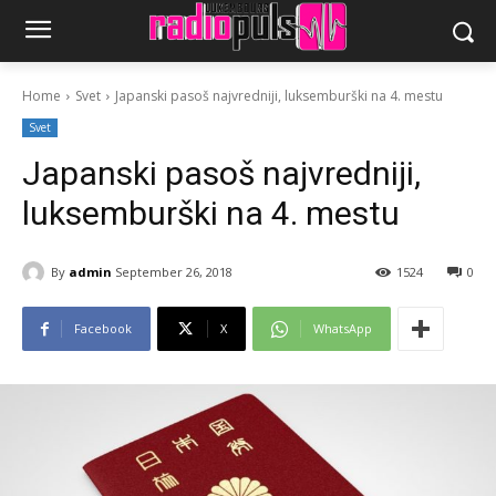
Home
Svet
Japanski pasoš najvredniji, luksemburški na 4. mestu
Svet
Japanski pasoš najvredniji,
luksemburški na 4. mestu
By
admin
September 26, 2018
1524
0
Facebook
X
WhatsApp