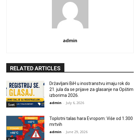
admin
RELATED ARTICLES
Državljani BiH u inostranstvu imaju rok do
21. jula da se prijave za glasanje na Opštim
izborima 2026.
admin
-
July 6, 2026
Svet
Toplotni talas hara Evropom: Više od 1.300
mrtvih
admin
-
June 29, 2026
Svet