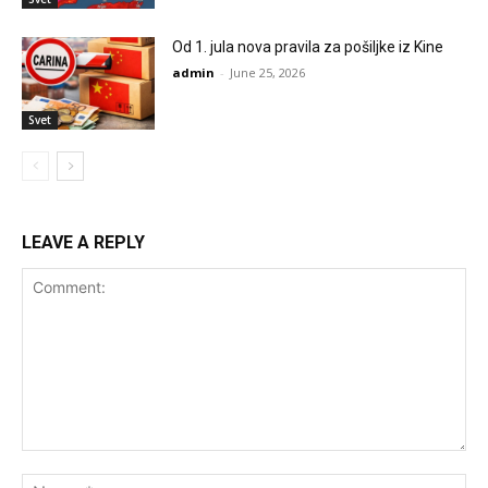
Od 1. jula nova pravila za pošiljke iz Kine
admin
-
June 25, 2026
Svet
LEAVE A REPLY
Comment:
Na