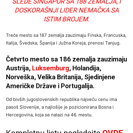
SLEDE SINGAPUR SA 188 ZEMALJA, I
DOSKORAŠNJI LIDER NEMAČKA SA
ISTIM BROJEM.
Treće mesto sa 187 zemalja zauzimaju Finska, Francuska,
Italija, Švedska, Španija i Južna Koreja, prenosi Tanjug.
Četvrto mesto sa 186 zemalja zauzimaju
Austrija,
Luksemburg
, Holandija,
Norveška, Velika Britanija, Sjedinjene
Američke Države i Portugalija.
Od bivših jugoslovenskih republika najveću cenu ima
pasoš Slovenije, a najlošije je pozicionirana Bosna i
Hercegovina, koja se nalazi na 46. mestu.