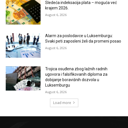
Sledeća indeksacija plata – moguća već
krajem 2026.
August 6, 2026
Alarm za poslodavce u Luksemburgu:
Svaki peti zaposleni želi da promeni posao
August 6, 2026
Trojica osuđena zbog lažnih radnih
ugovora i falsifikovanih diploma za
dobijanje boravišnih dozvola u
Luksemburgu
August 6, 2026
Load more