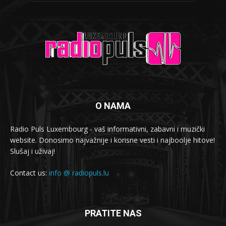
O NAMA
Radio Puls Luxembourg - vaš informativni, zabavni i muzički
website. Donosimo najvažnije i korisne vesti i najboolje hitove!
Slušaj i uživaj!
Contact us:
info @ radiopuls.lu
PRATITE NAS