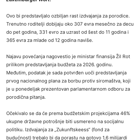
Ovo bi predstavljalo ozbiljan rast izdvajanja za porodice.
Trenutno roditelji dobijaju oko 307 evra mesečno za decu
do pet godina, 331 evro za uzrast od šest do 11 godina i
365 evra za mlade od 12 godina naviše.
Najavu povećanja nagovestio je ministar finansija Žil Rot
prilikom predstavljanja budžeta za 2026. godinu.
Međutim, podatak je sada potvrđen uoči predstavljanja
prvog nacionalnog plana za borbu protiv siromaštva, koji
je u ponedeljak prezentovan parlamentarnom odboru za
porodična pitanja.
Očekivalo se da će prema budžetskim projekcijama 46%
ukupne državne potrošnje biti usmereno na socijalnu
politiku. Izdvajanja za „Zukunftskeess“ (fond za
budućnost) trebalo bi da porastu na gotovo 1,6 milijardi