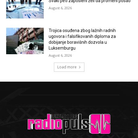
Svaki peti zaposleni želi da promeni posao
August 6, 2026
Trojica osuđena zbog lažnih radnih
ugovora i falsifikovanih diploma za
dobijanje boravišnih dozvola u
Luksemburgu
August 6, 2026
Load more