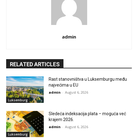
admin
RELATED ARTICLES
Rast stanovništva u Luksemburgu među
najvećima u EU
admin
-
August 6, 2026
Luksemburg
Sledeća indeksacija plata – moguća već
krajem 2026.
admin
-
August 6, 2026
Luksemburg