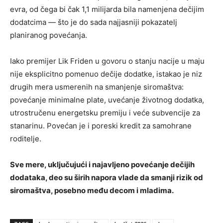
evra, od čega bi čak 1,1 milijarda bila namenjena dečijim
dodatcima — što je do sada najjasniji pokazatelj
planiranog povećanja.
Iako premijer Lik Friden u govoru o stanju nacije u maju
nije eksplicitno pomenuo dečije dodatke, istakao je niz
drugih mera usmerenih na smanjenje siromaštva:
povećanje minimalne plate, uvećanje životnog dodatka,
utrostručenu energetsku premiju i veće subvencije za
stanarinu. Povećan je i poreski kredit za samohrane
roditelje.
Sve mere, uključujući i najavljeno povećanje dečijih
dodataka, deo su širih napora vlade da smanji rizik od
siromaštva, posebno među decom i mladima.