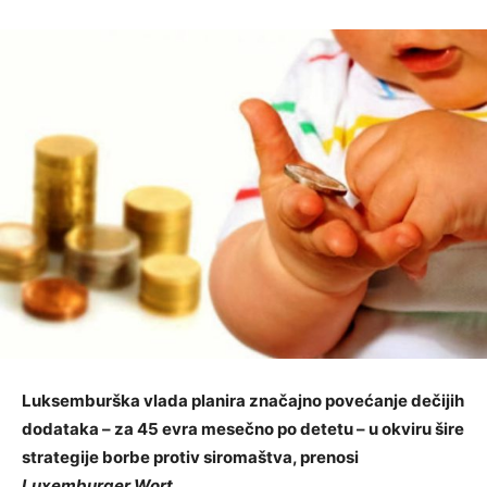
Luksemburška vlada planira značajno povećanje dečijih
dodataka – za 45 evra mesečno po detetu – u okviru šire
strategije borbe protiv siromaštva, prenosi
Luxemburger Wort
.