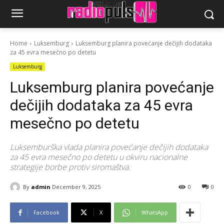
Home
Luksemburg
Luksemburg planira povećanje dečijih dodataka
za 45 evra mesečno po detetu
Luksemburg
Luksemburg planira povećanje
dečijih dodataka za 45 evra
mesečno po detetu
Luksemburška vlada planira povećanje dečijih dodataka
za 45 evra mesečno po detetu u okviru nacionalne
strategije borbe protiv siromaštva.
By
admin
December 9, 2025
0
0
Facebook
X
WhatsApp