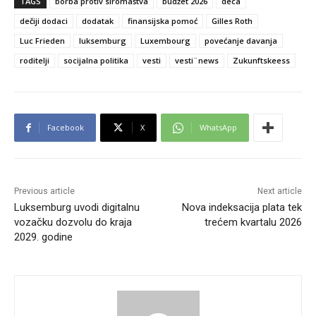
TAGS
borba protiv siromaštva
budžet 2026
deca
dečiji dodaci
dodatak
finansijska pomoć
Gilles Roth
Luc Frieden
luksemburg
Luxembourg
povećanje davanja
roditelji
socijalna politika
vesti
vesti¨news
Zukunftskeess
Facebook
X
WhatsApp
Previous article
Next article
Luksemburg uvodi digitalnu
Nova indeksacija plata tek
vozačku dozvolu do kraja
trećem kvartalu 2026
2029. godine