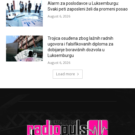
Alarm za poslodavce u Luksemburgu:
Svaki peti zaposleni želi da promeni posao
August 6, 2026
Trojica osuđena zbog lažnih radnih
ugovora i falsifikovanih diploma za
dobijanje boravišnih dozvola u
Luksemburgu
August 6, 2026
Load more