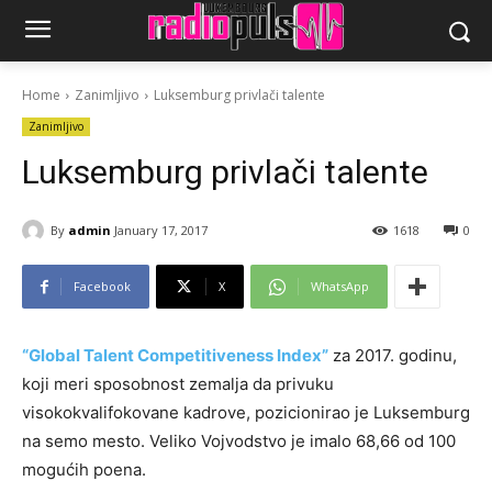
Home
Zanimljivo
Luksemburg privlači talente
Zanimljivo
Luksemburg privlači talente
By
admin
January 17, 2017
1618
0
Facebook
X
WhatsApp
“Global Talent Competitiveness Index”
za 2017. godinu,
koji meri sposobnost zemalja da privuku
visokokvalifokovane kadrove, pozicionirao je Luksemburg
na semo mesto. Veliko Vojvodstvo je imalo 68,66 od 100
mogućih poena.