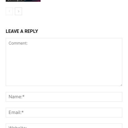
LEAVE A REPLY
Comment:
Na
Ema
Web