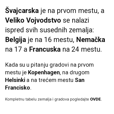
Švajcarska
je na prvom mestu, a
Veliko Vojvodstvo
se nalazi
ispred svih susednih zemalja:
Belgija
je na 16 mestu,
Nemačka
na 17 a
Francuska
na 24 mestu.
Kada su u pitanju gradovi na prvom
mestu je
Kopenhagen
, na drugom
Helsinki
a na trećem mestu
San
Francisko
.
Kompletnu tabelu zemalja i gradova pogledajte
OVDE
.