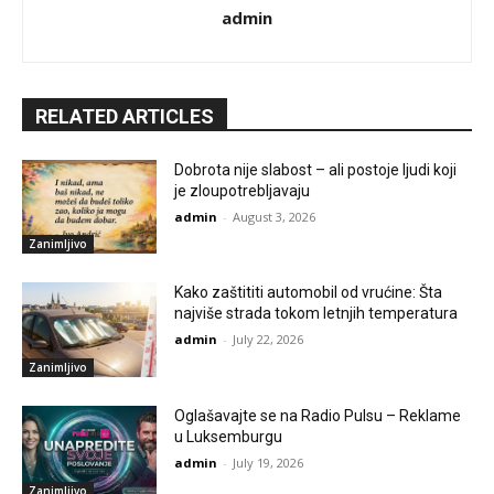
admin
RELATED ARTICLES
Dobrota nije slabost – ali postoje ljudi koji
je zloupotrebljavaju
admin
-
August 3, 2026
Zanimljivo
Kako zaštititi automobil od vrućine: Šta
najviše strada tokom letnjih temperatura
admin
-
July 22, 2026
Zanimljivo
Oglašavajte se na Radio Pulsu – Reklame
u Luksemburgu
admin
-
July 19, 2026
Zanimljivo