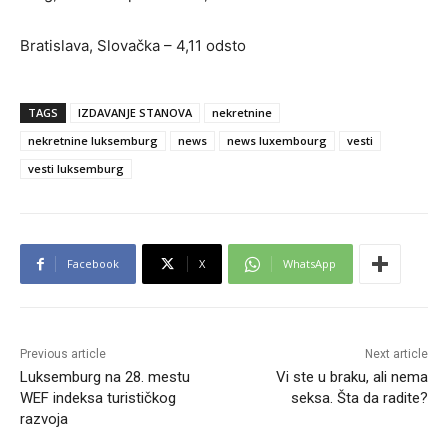
Bratislava, Slovačka – 4,11 odsto
TAGS
IZDAVANJE STANOVA
nekretnine
nekretnine luksemburg
news
news luxembourg
vesti
vesti luksemburg
Facebook
X
WhatsApp
Previous article
Next article
Luksemburg na 28. mestu
Vi ste u braku, ali nema
WEF indeksa turističkog
seksa. Šta da radite?
razvoja