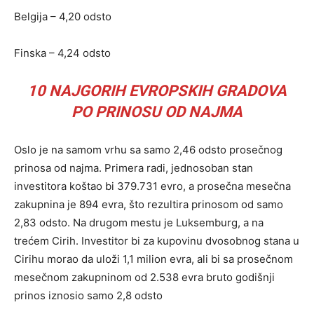
Belgija – 4,20 odsto
Finska – 4,24 odsto
10 NAJGORIH EVROPSKIH GRADOVA
PO PRINOSU OD NAJMA
Oslo je na samom vrhu sa samo 2,46 odsto prosečnog
prinosa od najma. Primera radi, jednosoban stan
investitora koštao bi 379.731 evro, a prosečna mesečna
zakupnina je 894 evra, što rezultira prinosom od samo
2,83 odsto. Na drugom mestu je Luksemburg, a na
trećem Cirih. Investitor bi za kupovinu dvosobnog stana u
Cirihu morao da uloži 1,1 milion evra, ali bi sa prosečnom
mesečnom zakupninom od 2.538 evra bruto godišnji
prinos iznosio samo 2,8 odsto