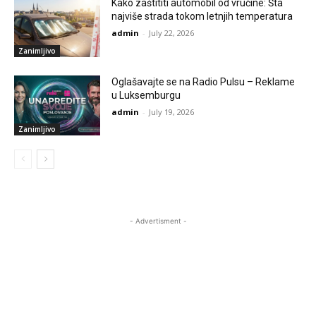
Kako zaštititi automobil od vrućine: Šta
najviše strada tokom letnjih temperatura
admin
-
July 22, 2026
Zanimljivo
Oglašavajte se na Radio Pulsu – Reklame
u Luksemburgu
admin
-
July 19, 2026
Zanimljivo
- Advertisment -