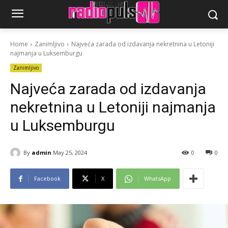
Home
Zanimljivo
Najveća zarada od izdavanja nekretnina u Letoniji
najmanja u Luksemburgu
Zanimljivo
Najveća zarada od izdavanja
nekretnina u Letoniji najmanja
u Luksemburgu
By
admin
May 25, 2024
0
0
Facebook
X
WhatsApp