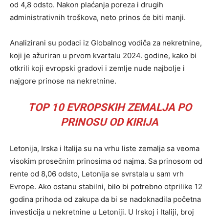
od 4,8 odsto. Nakon plaćanja poreza i drugih
administrativnih troškova, neto prinos će biti manji.
Analizirani su podaci iz Globalnog vodiča za nekretnine,
koji je ažuriran u prvom kvartalu 2024. godine, kako bi
otkrili koji evropski gradovi i zemlje nude najbolje i
najgore prinose na nekretnine.
TOP 10 EVROPSKIH ZEMALJA PO
PRINOSU OD KIRIJA
Letonija, Irska i Italija su na vrhu liste zemalja sa veoma
visokim prosečnim prinosima od najma. Sa prinosom od
rente od 8,06 odsto, Letonija se svrstala u sam vrh
Evrope. Ako ostanu stabilni, bilo bi potrebno otprilike 12
godina prihoda od zakupa da bi se nadoknadila početna
investicija u nekretnine u Letoniji. U Irskoj i Italiji, broj