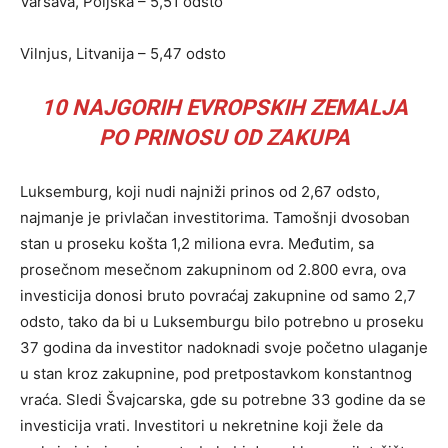
Varšava, Poljska – 5,51 odsto
Vilnjus, Litvanija – 5,47 odsto
10 NAJGORIH EVROPSKIH ZEMALJA
PO PRINOSU OD ZAKUPA
Luksemburg, koji nudi najniži prinos od 2,67 odsto,
najmanje je privlačan investitorima. Tamošnji dvosoban
stan u proseku košta 1,2 miliona evra. Međutim, sa
prosečnom mesečnom zakupninom od 2.800 evra, ova
investicija donosi bruto povraćaj zakupnine od samo 2,7
odsto, tako da bi u Luksemburgu bilo potrebno u proseku
37 godina da investitor nadoknadi svoje početno ulaganje
u stan kroz zakupnine, pod pretpostavkom konstantnog
vraća. Sledi Švajcarska, gde su potrebne 33 godine da se
investicija vrati. Investitori u nekretnine koji žele da