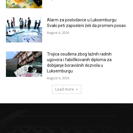
Alarm za poslodavce u Luksemburgu:
Svaki peti zaposleni želi da promeni posao
August 6, 2026
Trojica osuđena zbog lažnih radnih
ugovora i falsifikovanih diploma za
dobijanje boravišnih dozvola u
Luksemburgu
August 6, 2026
Load more