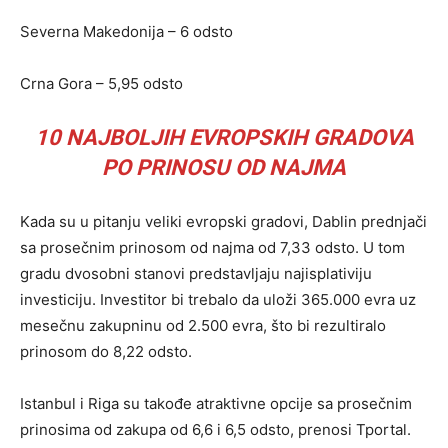
Severna Makedonija – 6 odsto
Crna Gora – 5,95 odsto
10 NAJBOLJIH EVROPSKIH GRADOVA
PO PRINOSU OD NAJMA
Kada su u pitanju veliki evropski gradovi, Dablin prednjači
sa prosečnim prinosom od najma od 7,33 odsto. U tom
gradu dvosobni stanovi predstavljaju najisplativiju
investiciju. Investitor bi trebalo da uloži 365.000 evra uz
mesečnu zakupninu od 2.500 evra, što bi rezultiralo
prinosom do 8,22 odsto.
Istanbul i Riga su takođe atraktivne opcije sa prosečnim
prinosima od zakupa od 6,6 i 6,5 odsto, prenosi Tportal.