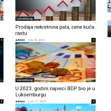
Luksemburg
Prodaja nekretnina pala, cene kuća
rastu
admin
-
July 18, 2024
0
0
Luksemburg
U 2023. godini najveci BDP bio je u
Luksemburgu
admin
-
June 27, 2024
0
0