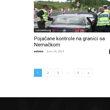
Luksemburg
Pojačane kontrole na granici sa
Nemačkom
admin
-
June 26, 2024
...
1
2
3
5