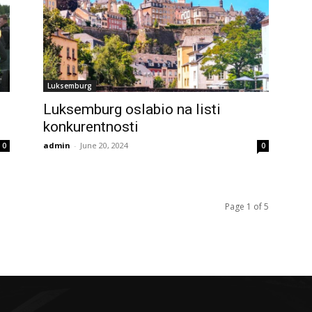
Luksemburg
Luksemburg oslabio na listi
konkurentnosti
admin
-
June 20, 2024
0
0
Page 1 of 5