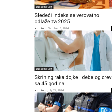
Luksemburg
Sledeći indeks se verovatno
odlaže za 2025
admin
-
October 3, 2024
Luksemburg
Skrining raka dojke i debelog crev
sa 45 godina
admin
-
July 24, 2024