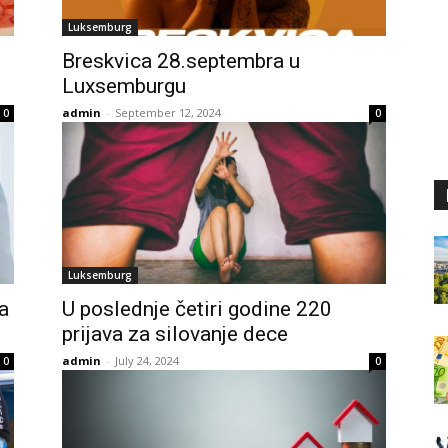
Luksemburg
Breskvica 28.septembra u
Luxsemburgu
admin
-
September 12, 2024
0
0
Luksemburg
a
U poslednje četiri godine 220
prijava za silovanje dece
admin
-
July 24, 2024
0
0