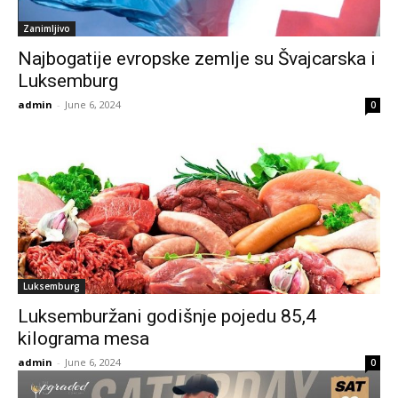
Zanimljivo
Najbogatije evropske zemlje su Švajcarska i
Luksemburg
admin
-
June 6, 2024
0
Luksemburg
Luksemburžani godišnje pojedu 85,4
kilograma mesa
admin
-
June 6, 2024
0