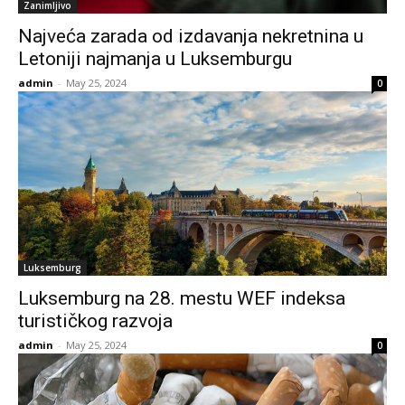
Zanimljivo
Najveća zarada od izdavanja nekretnina u
Letoniji najmanja u Luksemburgu
admin
-
May 25, 2024
0
Luksemburg
Luksemburg na 28. mestu WEF indeksa
turističkog razvoja
admin
-
May 25, 2024
0