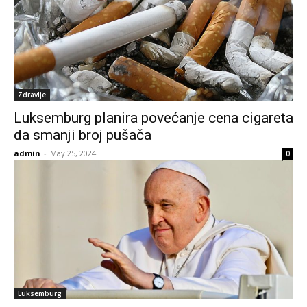
Zdravlje
Luksemburg planira povećanje cena cigareta
da smanji broj pušača
admin
-
May 25, 2024
0
Luksemburg