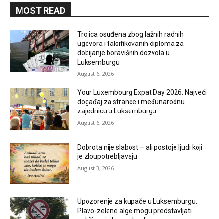
MOST READ
Trojica osuđena zbog lažnih radnih
ugovora i falsifikovanih diploma za
dobijanje boravišnih dozvola u
Luksemburgu
August 6, 2026
Your Luxembourg Expat Day 2026: Najveći
događaj za strance i međunarodnu
zajednicu u Luksemburgu
August 6, 2026
Dobrota nije slabost – ali postoje ljudi koji
je zloupotrebljavaju
August 3, 2026
Upozorenje za kupače u Luksemburgu:
Plavo-zelene alge mogu predstavljati