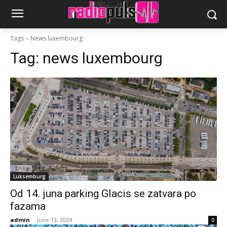
Tags
News luxembourg
Tag:
news luxembourg
Luksemburg
Od 14. juna parking Glacis se zatvara po
fazama
admin
-
June 13, 2024
0