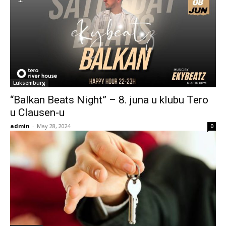
Luksemburg
“Balkan Beats Night” – 8. juna u klubu Tero
u Clausen-u
admin
-
May 28, 2024
0