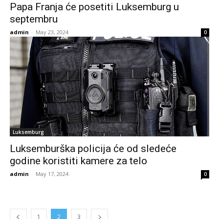
Papa Franja će posetiti Luksemburg u
septembru
admin
-
May 23, 2024
0
Luksemburg
Luksemburška policija će od sledeće
godine koristiti kamere za telo
admin
-
May 17, 2024
0
1
2
3