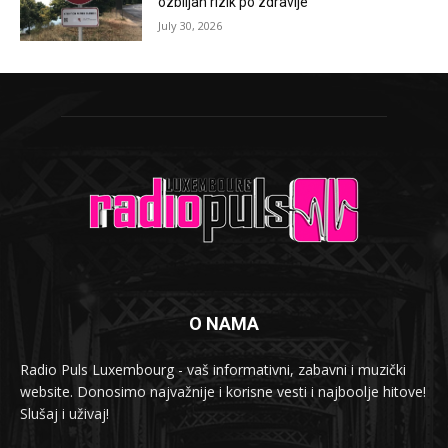
ozbiljan rizik po zdravlje
July 30, 2026
O NAMA
Radio Puls Luxembourg - vaš informativni, zabavni i muzički
website. Donosimo najvažnije i korisne vesti i najboolje hitove!
Slušaj i uživaj!