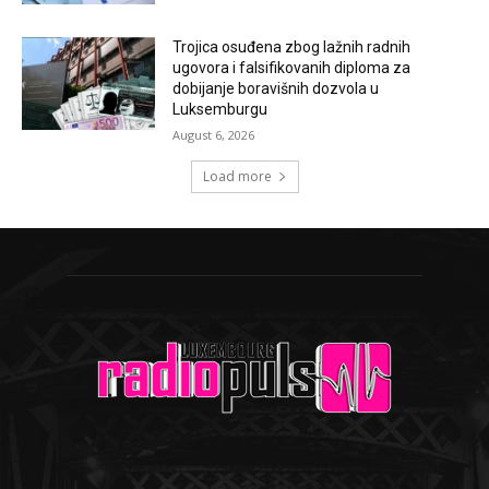
Trojica osuđena zbog lažnih radnih
ugovora i falsifikovanih diploma za
dobijanje boravišnih dozvola u
Luksemburgu
August 6, 2026
Load more