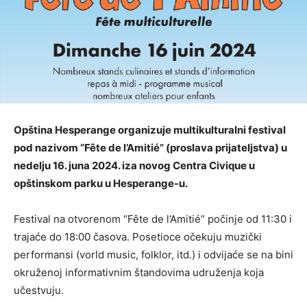
Opština Hesperange organizuje multikulturalni festival
pod nazivom “Fête de l’Amitié” (proslava prijateljstva) u
nedelju 16. juna 2024. iza novog Centra Civique u
opštinskom parku u Hesperange-u.
Festival na otvorenom “Fête de l’Amitié” počinje od 11:30 i
trajaće do 18:00 časova. Posetioce očekuju muzički
performansi (vorld music, folklor, itd.) i odvijaće se na bini
okruženoj informativnim štandovima udruženja koja
učestvuju.