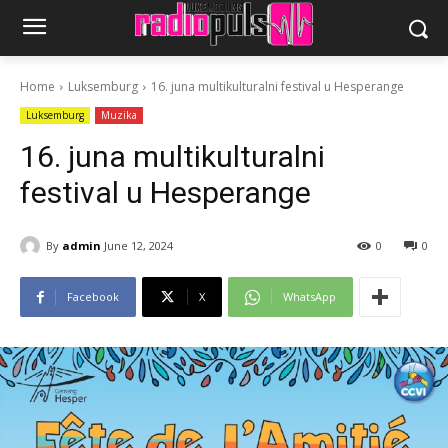
Home
Luksemburg
16. juna multikulturalni festival u Hesperange
Luksemburg
Muzika
16. juna multikulturalni
festival u Hesperange
By
admin
June 12, 2024
0
0
Facebook
X
WhatsApp