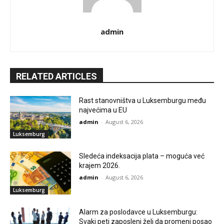
admin
RELATED ARTICLES
Rast stanovništva u Luksemburgu među
najvećima u EU
admin
-
August 6, 2026
Luksemburg
Sledeća indeksacija plata – moguća već
krajem 2026.
admin
-
August 6, 2026
Luksemburg
Alarm za poslodavce u Luksemburgu:
Svaki peti zaposleni želi da promeni posao