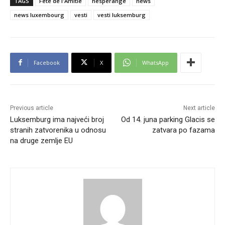
TAGS
Fête de l'Amitié
hesperange
news
news luxembourg
vesti
vesti luksemburg
Facebook
X
WhatsApp
Previous article
Next article
Luksemburg ima najveći broj
Od 14. juna parking Glacis se
stranih zatvorenika u odnosu
zatvara po fazama
na druge zemlje EU