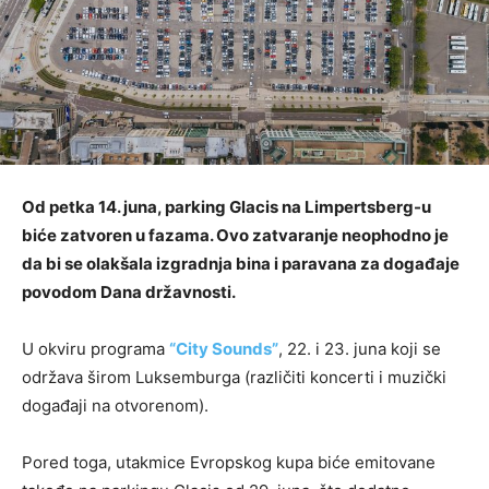
Od petka 14. juna, parking Glacis na Limpertsberg-u
biće zatvoren u fazama. Ovo zatvaranje neophodno je
da bi se olakšala izgradnja bina i paravana za događaje
povodom Dana državnosti.
U okviru programa
“City Sounds”
, 22. i 23. juna koji se
održava širom Luksemburga (različiti koncerti i muzički
događaji na otvorenom).
Pored toga, utakmice Evropskog kupa biće emitovane