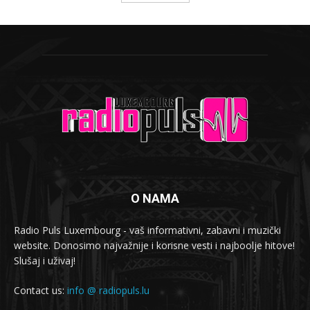
O NAMA
Radio Puls Luxembourg - vaš informativni, zabavni i muzički
website. Donosimo najvažnije i korisne vesti i najboolje hitove!
Slušaj i uživaj!
Contact us:
info @ radiopuls.lu