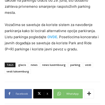
takođe na parkingu Glacis od 29. juna, što dodatno
zahteva privremeno smanjenje raspoloživih parking
mesta.
Vozačima se savetuje da koriste sistem za navođenje
parkiranja kako bi locirali alternativne opcije parkiranja.
Listu parkinga pogledajte
OVDE
. Posetiocima koncerata i
javnih događaja se savetuje da koriste Park and Ride
(P+R) parkinge i koriste javni pevoz u gradu.
TAGS
glacis
news
news luxembourg
parking
vesti
vesti luksemburg
Facebook
X
WhatsApp