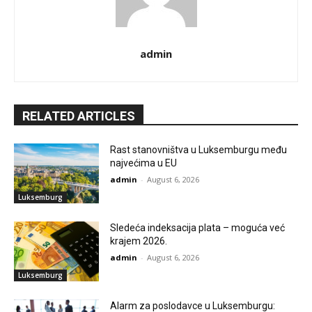
admin
RELATED ARTICLES
Rast stanovništva u Luksemburgu među
najvećima u EU
admin
-
August 6, 2026
Luksemburg
Sledeća indeksacija plata – moguća već
krajem 2026.
admin
-
August 6, 2026
Luksemburg
Alarm za poslodavce u Luksemburgu: