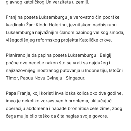
glavnog katoličkog Univerziteta u zemlji.
Franjina poseta Luksemburgu je verovatno čin podrške
kardinalu Žan-Klodu Holerihu, jezuitskom nadbiskupu
Luksemburga najvažnijim članom papinog velikog sinoda,
višegodišnjeg reformskog projekta Katoličke crkve.
Planirano je da papina poseta Luksemburgu i Belgiji
počne dve nedelje nakon što se vrati sa najdužeg i
najizazovnijeg inostranog putovanja u Indoneziju, Istočni
Timor, Papuu Novu Gvineju i Singapur.
Papa Franja, koji koristi invalidska kolica oko dve godine,
imao je nekoliko zdravstvenih problema, uključujući
operaciju abdomena i napade bronhitisa cele zime, zbog
čega mu je bilo teško da čita naglas svoje govore.