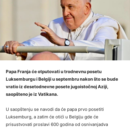
Papa Franja će otputovati u trodnevnu posetu
Luksemburgu i Belgiji u septembru nakon što se bude
vratio iz desetodnevne posete jugoistočnoj Aziji,
saopšteno je iz Vatikana.
U saopštenju se navodi da će papa prvo posetiti
Luksemburg, a zatim će otići u Belgiju gde će
prisustvovati proslavi 600 godina od osnivanjadva