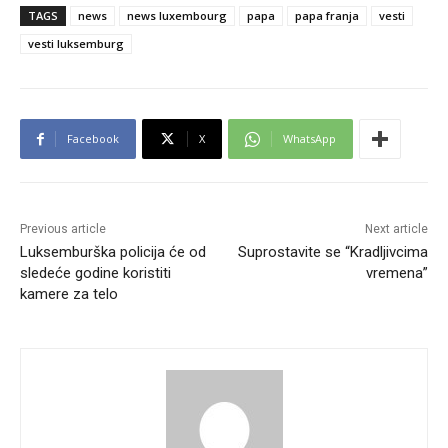
TAGS
news
news luxembourg
papa
papa franja
vesti
vesti luksemburg
Facebook
X
WhatsApp
Previous article
Next article
Luksemburška policija će od
Suprostavite se “Kradljivcima
sledeće godine koristiti
vremena”
kamere za telo