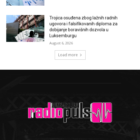
Trojica osuđena zbog lažnih radnih
ugovora i falsifikovanih diploma za
dobijanje boravišnih dozvola u
Luksemburgu
August 6, 2026
Load more