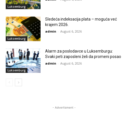
Luksemburg
Sledeća indeksacija plata – moguća već
krajem 2026.
admin
-
August 6, 2026
Luksemburg
Alarm za poslodavce u Luksemburgu:
Svaki peti zaposleni želi da promeni posao
admin
-
August 6, 2026
Luksemburg
- Advertisment -