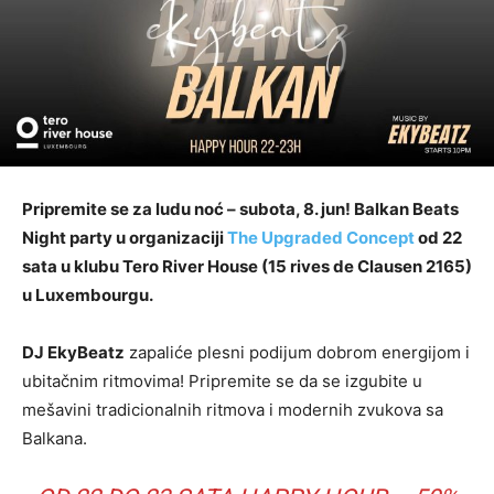
Pripremite se za ludu noć – subota, 8. jun! Balkan Beats
Night party u organizaciji
The Upgraded Concept
od 22
sata u klubu Tero River House (15 rives de Clausen 2165)
u Luxembourgu.
DJ EkyBeatz
zapaliće plesni podijum dobrom energijom i
ubitačnim ritmovima! Pripremite se da se izgubite u
mešavini tradicionalnih ritmova i modernih zvukova sa
Balkana.