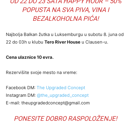
OD 22 DO 23 SATA HAPPY HOUR – 50%
POPUSTA NA SVA PIVA, VINA I
BEZALKOHOLNA PIĆA!
Najbolja Balkan žutka u Luksemburgu u subotu 8. juna od
22 do 03h u klubu
Tero River House
u Clausen-u.
Cena ulaznice 10 evra.
Rezervišite svoje mesto na vreme:
Facebook DM:
The Upgraded Concept
Instagram DM:
@the_upgraded_concept
E-mail: theupgradedconcept@gmail.com
PONESITE DOBRO RASPOLOŽENJE!