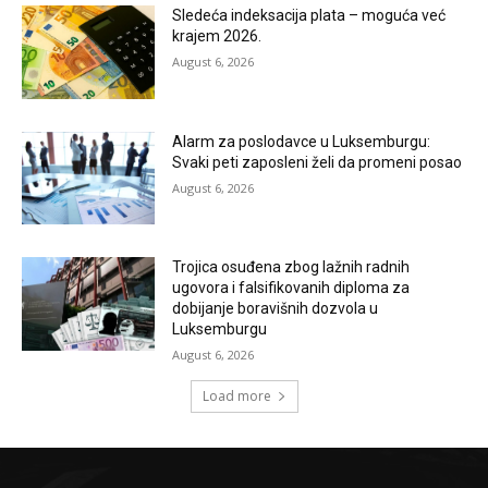
Sledeća indeksacija plata – moguća već
krajem 2026.
August 6, 2026
Alarm za poslodavce u Luksemburgu:
Svaki peti zaposleni želi da promeni posao
August 6, 2026
Trojica osuđena zbog lažnih radnih
ugovora i falsifikovanih diploma za
dobijanje boravišnih dozvola u
Luksemburgu
August 6, 2026
Load more