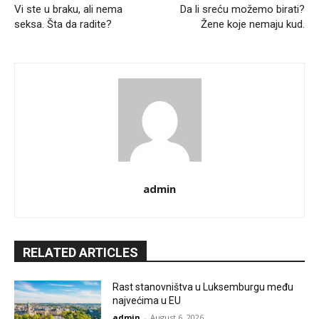
Vi ste u braku, ali nema
Da li sreću možemo birati?
seksa. Šta da radite?
Žene koje nemaju kud.
admin
RELATED ARTICLES
Rast stanovništva u Luksemburgu među
najvećima u EU
admin
-
August 6, 2026