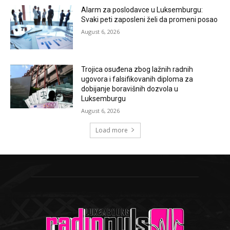
Alarm za poslodavce u Luksemburgu:
Svaki peti zaposleni želi da promeni posao
August 6, 2026
Trojica osuđena zbog lažnih radnih
ugovora i falsifikovanih diploma za
dobijanje boravišnih dozvola u
Luksemburgu
August 6, 2026
Load more