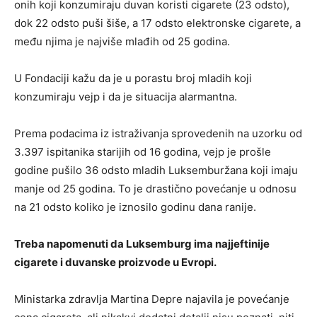
onih koji konzumiraju duvan koristi cigarete (23 odsto),
dok 22 odsto puši šiše, a 17 odsto elektronske cigarete, a
među njima je najviše mlađih od 25 godina.
U Fondaciji kažu da je u porastu broj mladih koji
konzumiraju vejp i da je situacija alarmantna.
Prema podacima iz istraživanja sprovedenih na uzorku od
3.397 ispitanika starijih od 16 godina, vejp je prošle
godine pušilo 36 odsto mladih Luksemburžana koji imaju
manje od 25 godina. To je drastično povećanje u odnosu
na 21 odsto koliko je iznosilo godinu dana ranije.
Treba napomenuti da Luksemburg ima najjeftinije
cigarete i duvanske proizvode u Evropi.
Ministarka zdravlja Martina Depre najavila je povećanje