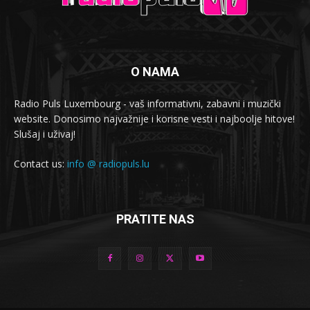
O NAMA
Radio Puls Luxembourg - vaš informativni, zabavni i muzički
website. Donosimo najvažnije i korisne vesti i najboolje hitove!
Slušaj i uživaj!
Contact us:
info @ radiopuls.lu
PRATITE NAS