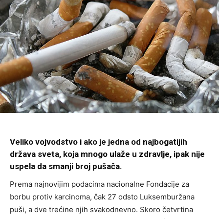
Veliko vojvodstvo i ako je jedna od najbogatijih
država sveta, koja mnogo ulaže u zdravlje, ipak nije
uspela da smanji broj pušača.
Prema najnovijim podacima nacionalne Fondacije za
borbu protiv karcinoma, čak 27 odsto Luksemburžana
puši, a dve trećine njih svakodnevno. Skoro četvrtina