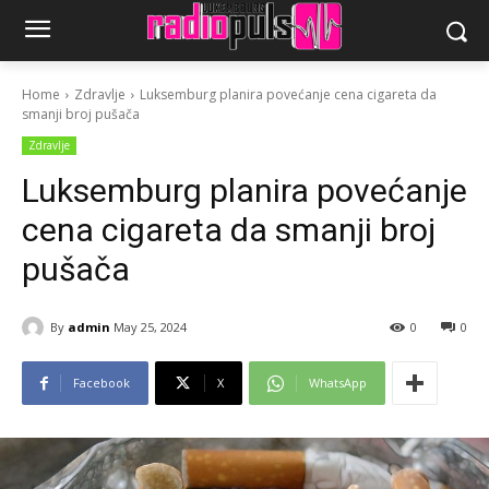
Home
Zdravlje
Luksemburg planira povećanje cena cigareta da
smanji broj pušača
Zdravlje
Luksemburg planira povećanje
cena cigareta da smanji broj
pušača
By
admin
May 25, 2024
0
0
Facebook
X
WhatsApp