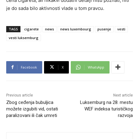
cena cigareta, ali nikakvi dodatni detalji nisu poznati, niti
je do sada bilo aktivnosti vlade u tom pravcu.
TAGS
cigarete
news
news luxembourg
pusenje
vesti
vesti luksemburg
Facebook
X
WhatsApp
Previous article
Next article
Zbog ceđenja bubuljica
Luksemburg na 28. mestu
možete izgubiti vid, ostati
WEF indeksa turističkog
paralizovani ili čak umreti
razvoja