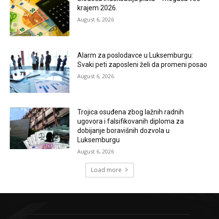
krajem 2026.
August 6, 2026
Alarm za poslodavce u Luksemburgu:
Svaki peti zaposleni želi da promeni posao
August 6, 2026
Trojica osuđena zbog lažnih radnih
ugovora i falsifikovanih diploma za
dobijanje boravišnih dozvola u
Luksemburgu
August 6, 2026
Load more