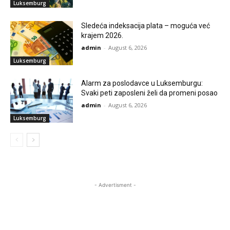
Luksemburg
Sledeća indeksacija plata – moguća već
krajem 2026.
admin
-
August 6, 2026
Luksemburg
Alarm za poslodavce u Luksemburgu:
Svaki peti zaposleni želi da promeni posao
admin
-
August 6, 2026
Luksemburg
- Advertisment -