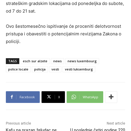
strateškim gradskim lokacijama od ponedeljka do subote,
od 7 do 21 sat.
Ovo šestomesečno ispitivanje će proceniti delotvornost
pristupa i obavestiti o potencijalnim revizijama Zakona o
policiji.
TAGS
esch sur alzete
news
news luxembourg
police locale
policija
vesti
vesti luksemburg
Facebook
X
WhatsApp
Previous article
Next article
Kafu na prazan želudac ne
U poslednje četiri godine 220