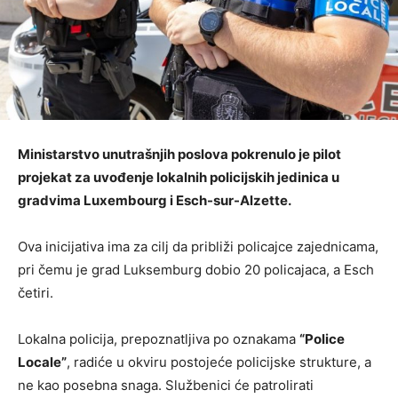
Ministarstvo unutrašnjih poslova pokrenulo je pilot
projekat za uvođenje lokalnih policijskih jedinica u
gradvima Luxembourg i Esch-sur-Alzette.
Ova inicijativa ima za cilj da približi policajce zajednicama,
pri čemu je grad Luksemburg dobio 20 policajaca, a Esch
četiri.
Lokalna policija, prepoznatljiva po oznakama
“Police
Locale”
, radiće u okviru postojeće policijske strukture, a
ne kao posebna snaga. Službenici će patrolirati