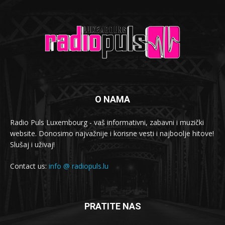
O NAMA
Radio Puls Luxembourg - vaš informativni, zabavni i muzički
website. Donosimo najvažnije i korisne vesti i najboolje hitove!
Slušaj i uživaj!
Contact us:
info @ radiopuls.lu
PRATITE NAS