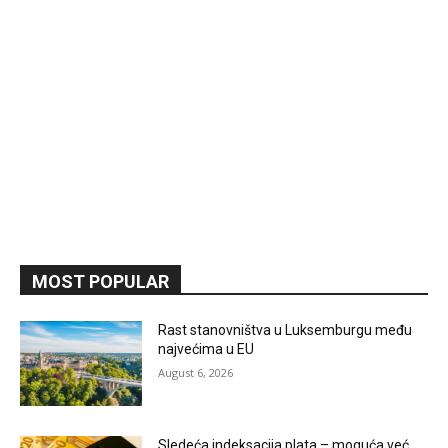
MOST POPULAR
Rast stanovništva u Luksemburgu među
najvećima u EU
August 6, 2026
Sledeća indeksacija plata – moguća već