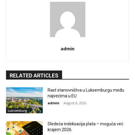
admin
RELATED ARTICLES
Rast stanovništva u Luksemburgu među
najvećima u EU
admin
-
August 6, 2026
Luksemburg
Sledeća indeksacija plata – moguća već
krajem 2026.