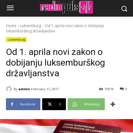
Home
Luksemburg
Od 1. aprila novi zakon o dobijanju
luksemburškog državljanstva
Luksemburg
Od 1. aprila novi zakon o
dobijanju luksemburškog
državljanstva
By
admin
February 11, 2017
10974
0
Facebook
X
WhatsApp