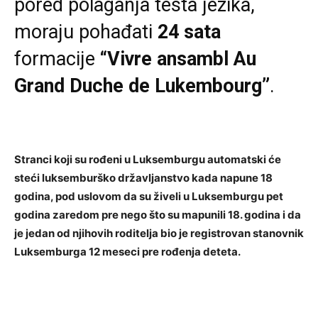
pored polaganja testa jezika,
moraju pohađati
24 sata
formacije
“Vivre ansambl Au
Grand Duche de Lukembourg”
.
Stranci koji su rođeni u Luksemburgu automatski će
steći luksemburško državljanstvo kada napune 18
godina, pod uslovom da su živeli u Luksemburgu pet
godina zaredom pre nego što su mapunili 18. godina i da
je jedan od njihovih roditelja bio je registrovan stanovnik
Luksemburga 12 meseci pre rođenja deteta.