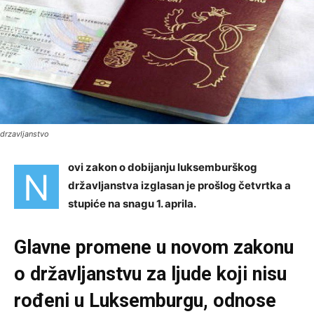
drzavljanstvo
ovi zakon o dobijanju luksemburškog
N
državljanstva izglasan je prošlog četvrtka a
stupiće na snagu 1. aprila.
Glavne promene u novom zakonu
o državljanstvu za ljude koji nisu
rođeni u Luksemburgu, odnose