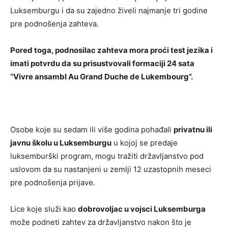
Luksemburgu i da su zajedno živeli najmanje tri godine
pre podnošenja zahteva.
Pored toga, podnosilac zahteva mora proći test jezika i
imati potvrdu da su prisustvovali formaciji 24 sata
“Vivre ansambl Au Grand Duche de Lukembourg”.
Osobe koje su sedam ili više godina pohađali
privatnu ili
javnu školu u Luksemburgu
u kojoj se predaje
luksemburški program, mogu tražiti državljanstvo pod
uslovom da su nastanjeni u zemlji 12 uzastopnih meseci
pre podnošenja prijave.
Lice koje služi kao
dobrovoljac u vojsci Luksemburga
može podneti zahtev za državljanstvo nakon što je