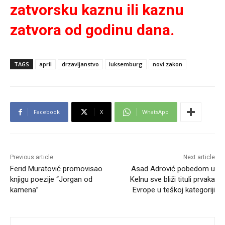
zatvorsku kaznu ili kaznu
zatvora od godinu dana.
TAGS
april
drzavljanstvo
luksemburg
novi zakon
Facebook
X
WhatsApp
Previous article
Next article
Ferid Muratović promovisao
Asad Adrović pobedom u
knjigu poezije “Jorgan od
Kelnu sve bliži tituli prvaka
kamena”
Evrope u teškoj kategoriji