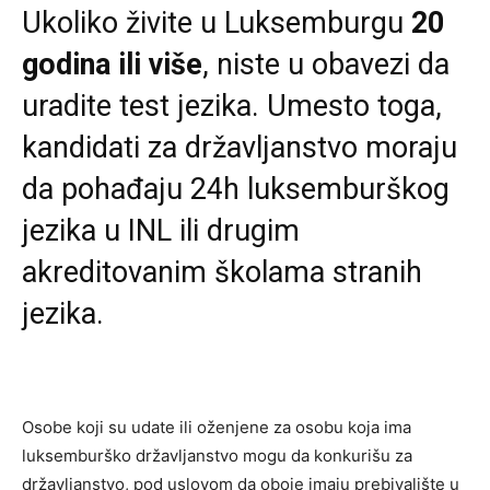
Ukoliko živite u Luksemburgu
20
godina ili više
, niste u obavezi da
uradite test jezika. Umesto toga,
kandidati za državljanstvo moraju
da pohađaju 24h luksemburškog
jezika u INL ili drugim
akreditovanim školama stranih
jezika.
Osobe koji su udate ili oženjene za osobu koja ima
luksemburško državljanstvo mogu da konkurišu za
državljanstvo, pod uslovom da oboje imaju prebivalište u