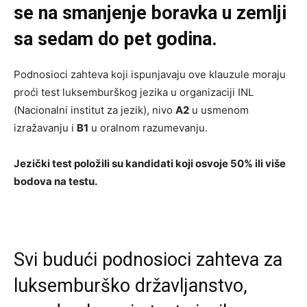
se na smanjenje boravka u zemlji
sa sedam do pet godina.
Podnosioci zahteva koji ispunjavaju ove klauzule moraju
proći test luksemburškog jezika u organizaciji INL
(Nacionalni institut za jezik), nivo
A2
u usmenom
izražavanju i
B1
u oralnom razumevanju.
Jezički test položili su kandidati koji osvoje 50% ili više
bodova na testu.
Svi budući podnosioci zahteva za
luksemburško državljanstvo,