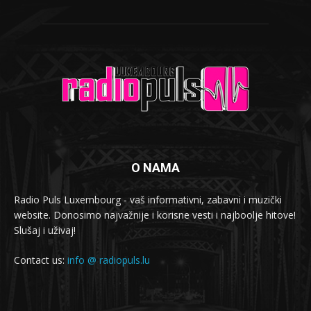
O NAMA
Radio Puls Luxembourg - vaš informativni, zabavni i muzički
website. Donosimo najvažnije i korisne vesti i najboolje hitove!
Slušaj i uživaj!
Contact us:
info @ radiopuls.lu