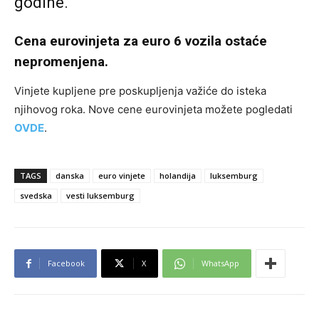
godine.
Cena eurovinjeta za euro 6 vozila ostaće
nepromenjena.
Vinjete kupljene pre poskupljenja važiće do isteka
njihovog roka. Nove cene eurovinjeta možete pogledati
OVDE
.
TAGS
danska
euro vinjete
holandija
luksemburg
svedska
vesti luksemburg
Facebook
X
WhatsApp