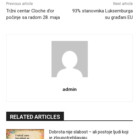
Previous article
Next article
Tržni centar Cloche d’or
93% stanovnika Luksemburga
počinje sa radom 28. maja
su građani EU
admin
RELATED ARTICLES
Dobrota nije slabost – ali postoje ljudi koji
je zloupotrebljavaju