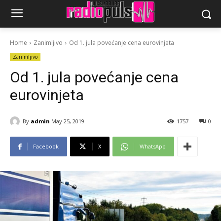
Home
Zanimljivo
Od 1. jula povećanje cena eurovinjeta
Zanimljivo
Od 1. jula povećanje cena
eurovinjeta
By
admin
May 25, 2019
1757
0
Facebook
X
WhatsApp