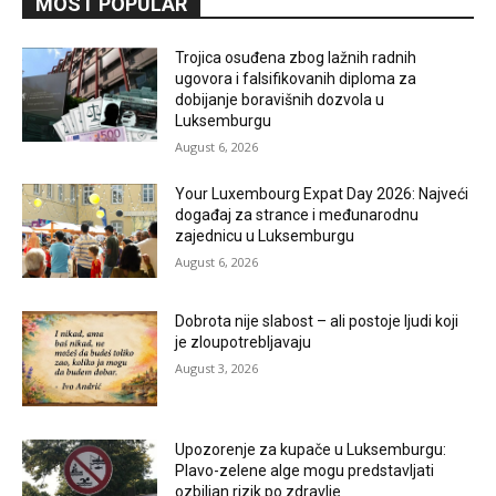
MOST POPULAR
Trojica osuđena zbog lažnih radnih
ugovora i falsifikovanih diploma za
dobijanje boravišnih dozvola u
Luksemburgu
August 6, 2026
Your Luxembourg Expat Day 2026: Najveći
događaj za strance i međunarodnu
zajednicu u Luksemburgu
August 6, 2026
Dobrota nije slabost – ali postoje ljudi koji
je zloupotrebljavaju
August 3, 2026
Upozorenje za kupače u Luksemburgu:
Plavo-zelene alge mogu predstavljati
ozbiljan rizik po zdravlje