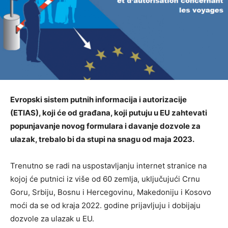
Evropski sistem putnih informacija i autorizacije
(ETIAS), koji će od građana, koji putuju u EU zahtevati
popunjavanje novog formulara i davanje dozvole za
ulazak, trebalo bi da stupi na snagu od maja 2023.
Trenutno se radi na uspostavljanju internet stranice na
kojoj će putnici iz više od 60 zemlja, uključujući Crnu
Goru, Srbiju, Bosnu i Hercegovinu, Makedoniju i Kosovo
moći da se od kraja 2022. godine prijavljuju i dobijaju
dozvole za ulazak u EU.