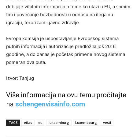
dobijaje vitalnih informacija o tome ko ulazi u EU, a samim
tim i povećanje bezbednosti u odnosu na ilegalnu
igraciju, terorizam i javno zdravlje
Evropa komsija je uspostavljanje Evropskog sistema
putnih informacija i autorizacije predložila još 2016.
gdodine, a do danas je početak primene novog sistema
pomeran dva puta.
Izvor: Tanjug
Više informacija na ovu temu pročitajte
na
schengenvisainfo.com
TAGS
etias
eu
luksemburg
Luxembourg
vesti