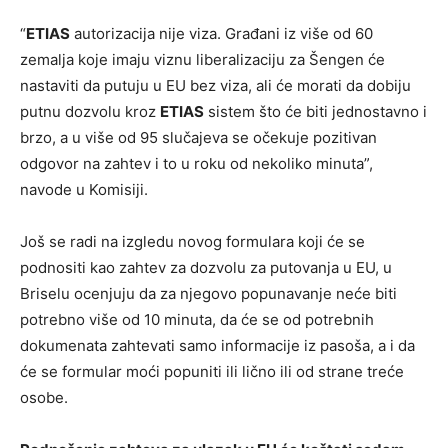
“
ETIAS
autorizacija nije viza. Građani iz više od 60
zemalja koje imaju viznu liberalizaciju za Šengen će
nastaviti da putuju u EU bez viza, ali će morati da dobiju
putnu dozvolu kroz
ETIAS
sistem što će biti jednostavno i
brzo, a u više od 95 slučajeva se očekuje pozitivan
odgovor na zahtev i to u roku od nekoliko minuta”,
navode u Komisiji.
Još se radi na izgledu novog formulara koji će se
podnositi kao zahtev za dozvolu za putovanja u EU, u
Briselu ocenjuju da za njegovo popunavanje neće biti
potrebno više od 10 minuta, da će se od potrebnih
dokumenata zahtevati samo informacije iz pasoša, a i da
će se formular moći popuniti ili lično ili od strane treće
osobe.