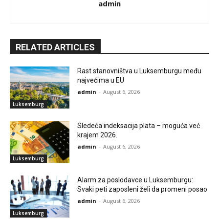
admin
RELATED ARTICLES
Rast stanovništva u Luksemburgu među
najvećima u EU
admin
-
August 6, 2026
Luksemburg
Sledeća indeksacija plata – moguća već
krajem 2026.
admin
-
August 6, 2026
Luksemburg
Alarm za poslodavce u Luksemburgu:
Svaki peti zaposleni želi da promeni posao
admin
-
August 6, 2026
Luksemburg