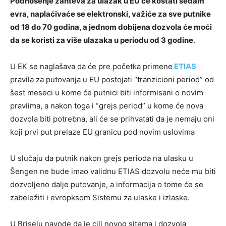
Podnošenje zahteva za ulazak u EU će koštati sedam
evra, naplaćivaće se elektronski, važiće za sve putnike
od 18 do 70 godina, a jednom dobijena dozvola će moći
da se koristi za više ulazaka u periodu od 3 godine
.
U EK se naglašava da će pre početka primene
ETIAS
pravila za putovanja u EU postojati “tranzicioni period” od
šest meseci u kome će putnici biti informisani o novim
praviima, a nakon toga i “grejs period” u kome će nova
dozvola biti potrebna, ali će se prihvatati da je nemaju oni
koji prvi put prelaze EU granicu pod novim uslovima
U slučaju da putnik nakon grejs perioda na ulasku u
Šengen ne bude imao validnu ETIAS dozvolu neće mu biti
dozvoljeno dalje putovanje, a informacija o tome će se
zabeležiti i evropksom Sistemu za ulaske i izlaske.
U Briselu navode da je cilj novog sitema i dozvola