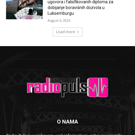
ugovora i falsifikovanih diploma za
dobijanje boravišnih dozvola u
Luksemburgu
August 6, 2026
Load more
O NAMA