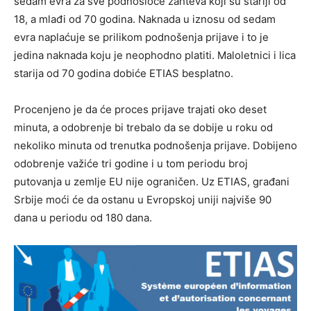
sedam evra za sve podnosioce zahteva koji su stariji od
18, a mlađi od 70 godina. Naknada u iznosu od sedam
evra naplaćuje se prilikom podnošenja prijave i to je
jedina naknada koju je neophodno platiti. Maloletnici i lica
starija od 70 godina dobiće ETIAS besplatno.
Procenjeno je da će proces prijave trajati oko deset
minuta, a odobrenje bi trebalo da se dobije u roku od
nekoliko minuta od trenutka podnošenja prijave. Dobijeno
odobrenje važiće tri godine i u tom periodu broj
putovanja u zemlje EU nije ograničen. Uz ETIAS, građani
Srbije moći će da ostanu u Evropskoj uniji najviše 90
dana u periodu od 180 dana.