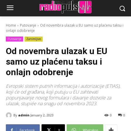
Home
Putovanje
Od novembra ulazak u EU samo uz plaćenu taksu i
onlajn odobrenje
Putovanje
Zanimljivo
Od novembra ulazak u EU
samo uz plaćenu taksu i
onlajn odobrenje
Evropski sistem putnih informacija i autorizacije (ETIAS),
koji će od građana, koji putuju u EU zahtevati
popunjavanje novog formulara i davanje dozvole za
ulazak, stupiée na snagu od novembra 2023.
By
admin
January 2, 2023
0
0
Facebook
X
WhatsApp