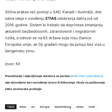
Slična praksa već postoji u SAD, Kanadi i Australiji, dok
sama ideja o uvođenju
ETIAS
odobrenja datira još od
2016. godine. Sistem bi trebalo da doprinese smanjenju
aktuelnih bezbednosnih, zdravstvenih i migratornih
rizika, a odnosi se na 63 države koje nisu članice
Evropske unije, ali čiji građani mogu da putuju bez viza u
šengensku zonu.
Izvor: N1
Preuzimanje i objavljivanje tekstova sa portala
Radio Puls Luxembourg
nije dozvoljeno bez navođenja izvora ili linkovanja. Hvala na poštovanju
etike novinarske profesije
.
TAGS
etias
eu
evropa
luksemburg
news
vesti