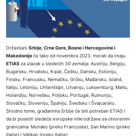
Državljani
Srbije, Crne Gore, Bosne i Hercegovine i
Makedonije
će tako od novembra 2023. morati da imaju
ETIAS
za ulazak u sledećih 30 zemalja: Austriju, Belgiju,
Bugarsku, Hrvatsku, Kipar, Češku, Dansku, Estoniju,
Finsku, Francusku, Nemačku, Grčku, Mađarsku, Island,
Italiju, Letoniju, Lihtenštajn, Litvaniju, Luksemburg, Maltu,
Holandiju, Norvešku, Poljsku, Portugal, Rumuniju,
Slovačku, Sloveniju, Španiju, Švedsku i Švajcarsku.
Shodno tome, građanima Srbije će biti potreban ETIAS i
da bi posetili sledeće evropske mikrodržave sa otvorenim
granicama: Monako (preko Francuske), San Marino (preko
Italije) i Vatikan (preko Italije).