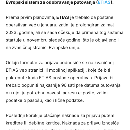
Evropski sistem za odobravanje putovanja (
ETIAS
).
Prema prvim planovima,
ETIAS
je trebalo da postane
operativan već u januaru, zatim je prolongiran za maj
2023. godine, ali se sada očekuje da primena tog sistema
startuje u novembru sledeće godine, što je objavljeno i
na zvaničnoj stranici Evropske unije.
Onlajn formular za prijavu podnosiće se na zvaničnoj
ETIAS veb stranici ili mobilnoj aplikaciji, koje će biti
pokrenute kada ETIAS postane operativan. Prijavu bi
trebalo popuniti najkasnije 96 sati pre datuma putovanja,
a u njoj je potrebno navesti adresu e-pošte, zatim
podatke o pasošu, kao i lične podatke.
Poslednji korak je plaćanje naknade za prijavu putem
kreditne ili debitne kartice. Naknada za prijavu iznosiće