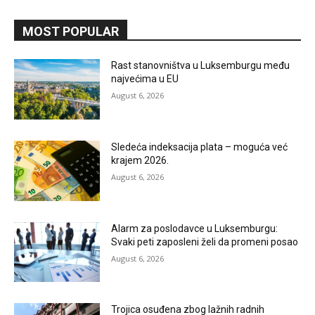
MOST POPULAR
Rast stanovništva u Luksemburgu među
najvećima u EU
August 6, 2026
Sledeća indeksacija plata – moguća već
krajem 2026.
August 6, 2026
Alarm za poslodavce u Luksemburgu:
Svaki peti zaposleni želi da promeni posao
August 6, 2026
Trojica osuđena zbog lažnih radnih