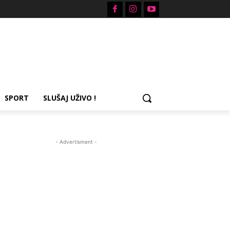
SPORT
SLUŠAJ UŽIVO !
- Advertisment -