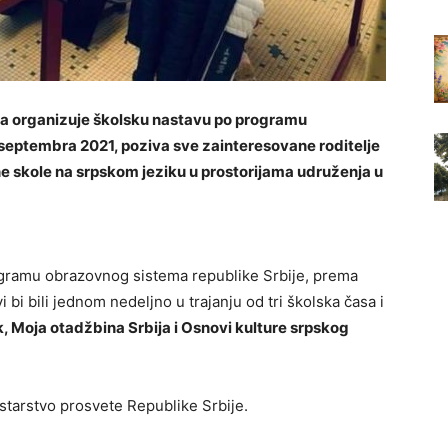
 da organizuje školsku nastavu po programu
 septembra 2021, poziva sve zainteresovane roditelje
e skole na srpskom jeziku u prostorijama udruženja u
rogramu obrazovnog sistema republike Srbije, prema
i bili jednom nedeljno u trajanju od tri školska časa i
k, Moja otadžbina Srbija i Osnovi kulture srpskog
starstvo prosvete Republike Srbije.