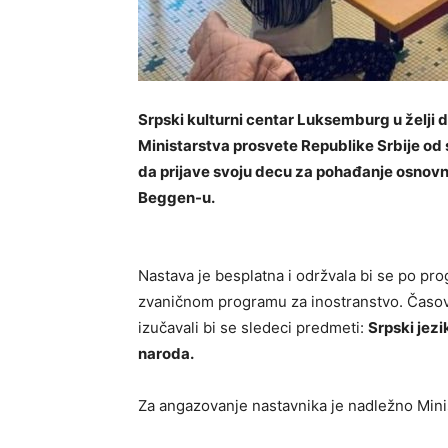
Srpski kulturni centar Luksemburg u želji
Ministarstva prosvete Republike Srbije od
da prijave svoju decu za pohađanje osnovn
Beggen-u.
Nastava je besplatna i održvala bi se po p
zvaničnom programu za inostranstvo. Časovi b
izučavali bi se sledeci predmeti:
Srpski jezi
naroda.
Za angazovanje nastavnika je nadležno Mini