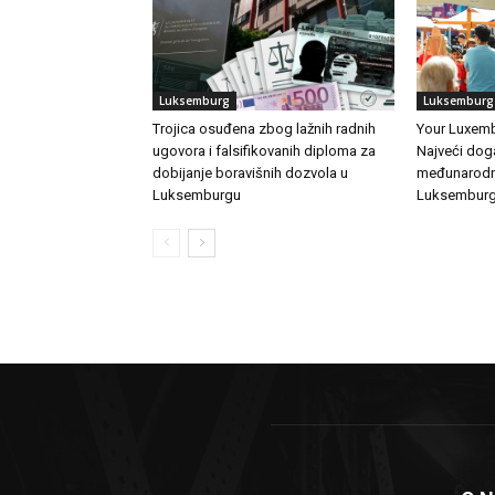
Luksemburg
Luksemburg
Trojica osuđena zbog lažnih radnih
Your Luxemb
ugovora i falsifikovanih diploma za
Najveći doga
dobijanje boravišnih dozvola u
međunarodn
Luksemburgu
Luksembur