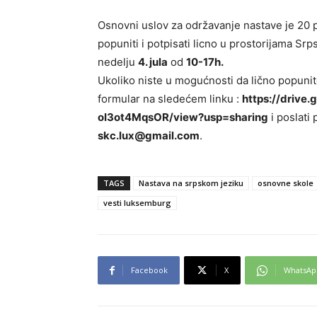
Osnovni uslov za održavanje nastave je 20 p
popuniti i potpisati licno u prostorijama Sr
nedelju
4. jula
od
10-17h.
Ukoliko niste u mogućnosti da lično popuni
formular na sledećem linku :
https://drive
oI3ot4MqsOR/view?usp=sharing
i poslati
skc.lux@gmail.com
.
TAGS
Nastava na srpskom jeziku
osnovne skole
vesti luksemburg
Facebook
X
WhatsAp