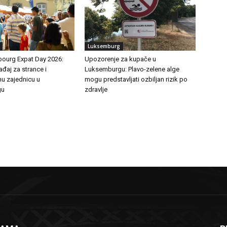
Luksemburg
ourg Expat Day 2026:
Upozorenje za kupače u
đaj za strance i
Luksemburgu: Plavo-zelene alge
u zajednicu u
mogu predstavljati ozbiljan rizik po
gu
zdravlje