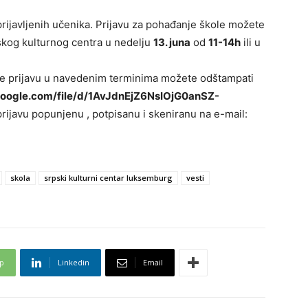
rijavljenih učenika. Prijavu za pohađanje škole možete
pskog kulturnog centra u nedelju
13. juna
od
11-14h
ili u
te prijavu u navedenim terminima možete odštampati
.google.com/file/d/1AvJdnEjZ6NsIOjG0anSZ-
 prijavu popunjenu , potpisanu i skeniranu na e-mail:
skola
srpski kulturni centar luksemburg
vesti
p
Linkedin
Email