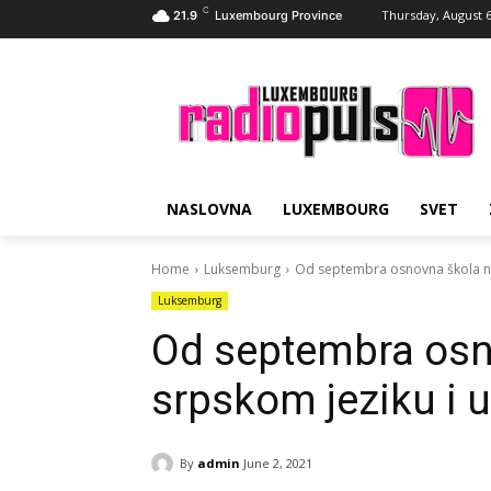
C
Thursday, August 6
21.9
Luxembourg Province
NASLOVNA
LUXEMBOURG
SVET
Home
Luksemburg
Od septembra osnovna škola na
Luksemburg
Od septembra osn
srpskom jeziku i
By
admin
June 2, 2021