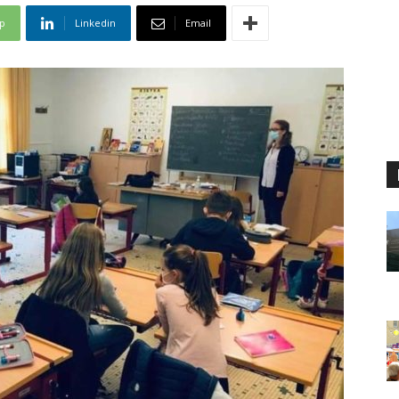
p
Linkedin
Email