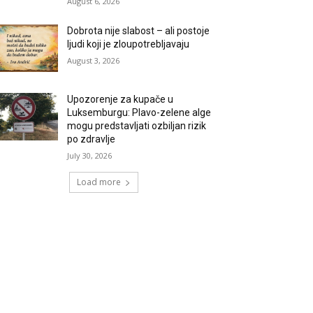
August 6, 2026
Dobrota nije slabost – ali postoje
ljudi koji je zloupotrebljavaju
August 3, 2026
Upozorenje za kupače u
Luksemburgu: Plavo-zelene alge
mogu predstavljati ozbiljan rizik
po zdravlje
July 30, 2026
Load more