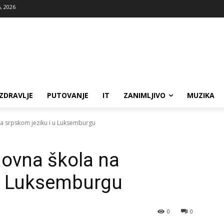
, 2026
ZDRAVLJE
PUTOVANJE
IT
ZANIMLJIVO
MUZIKA
 srpskom jeziku i u Luksemburgu
ovna škola na
 u Luksemburgu
0
0