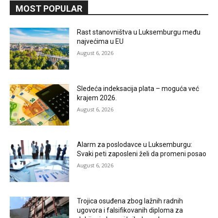
MOST POPULAR
Rast stanovništva u Luksemburgu među
najvećima u EU
August 6, 2026
Sledeća indeksacija plata – moguća već
krajem 2026.
August 6, 2026
Alarm za poslodavce u Luksemburgu:
Svaki peti zaposleni želi da promeni posao
August 6, 2026
Trojica osuđena zbog lažnih radnih
ugovora i falsifikovanih diploma za