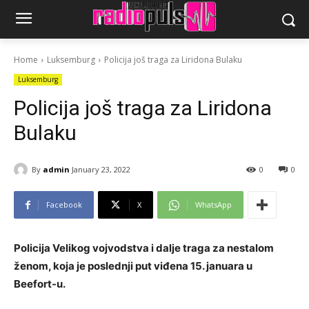
Home
Luksemburg
Policija još traga za Liridona Bulaku
Luksemburg
Policija još traga za Liridona
Bulaku
By
admin
January 23, 2022
0
0
Facebook
X
WhatsApp
Policija Velikog vojvodstva i dalje traga za nestalom
ženom, koja je poslednji put viđena 15. januara u
Beefort-u.