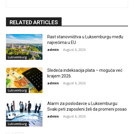
RELATED ARTICLES
Rast stanovništva u Luksemburgu među
najvećima u EU
admin
-
August 6, 2026
Luksemburg
Sledeća indeksacija plata – moguća već
krajem 2026.
admin
-
August 6, 2026
Luksemburg
Alarm za poslodavce u Luksemburgu:
Svaki peti zaposleni želi da promeni posao
admin
-
August 6, 2026
Luksemburg