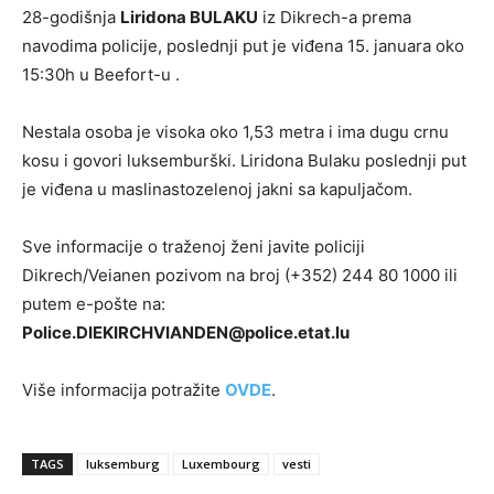
28-godišnja
Liridona BULAKU
iz Dikrech-a prema
navodima policije, poslednji put je viđena 15. januara oko
15:30h u Beefort-u .
Nestala osoba je visoka oko 1,53 metra i ima dugu crnu
kosu i govori luksemburški. Liridona Bulaku poslednji put
je viđena u maslinastozelenoj jakni sa kapuljačom.
Sve informacije o traženoj ženi javite policiji
Dikrech/Veianen pozivom na broj (+352) 244 80 1000 ili
putem e-pošte na:
Police.DIEKIRCHVIANDEN@police.etat.lu
Više informacija potražite
OVDE
.
TAGS
luksemburg
Luxembourg
vesti