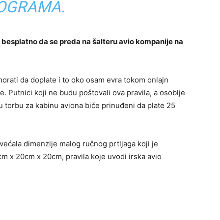
LOGRAMA.
besplatno da se preda na šalteru avio kompanije na
orati da doplate i to oko osam evra tokom onlajn
e. Putnici koji ne budu poštovali ova pravila, a osoblje
 torbu za kabinu aviona biće prinuđeni da plate 25
većala dimenzije malog ručnog prtljaga koji je
m x 20cm x 20cm, pravila koje uvodi irska avio