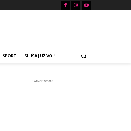
SPORT
SLUŠAJ UŽIVO !
- Advertisment -