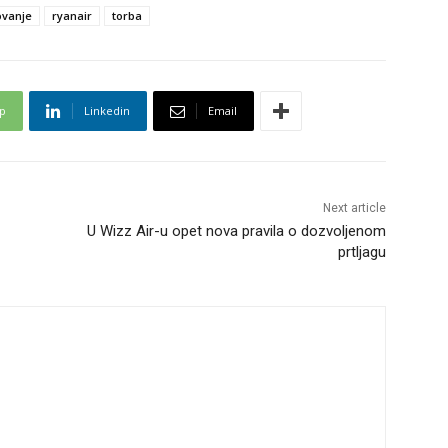
ovanje
ryanair
torba
p
Linkedin
Email
Next article
U Wizz Air-u opet nova pravila o dozvoljenom
prtljagu