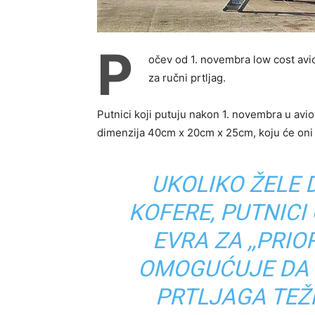
P
očev od 1. novembra low cost av
za ručni prtljag.
Putnici koji putuju nakon 1. novembra u av
dimenzija 40cm x 20cm x 25cm, koju će oni m
UKOLIKO ŽELE
KOFERE, PUTNICI
EVRA ZA ,,PRIO
OMOGUĆUJE DA 
PRTLJAGA TEŽ