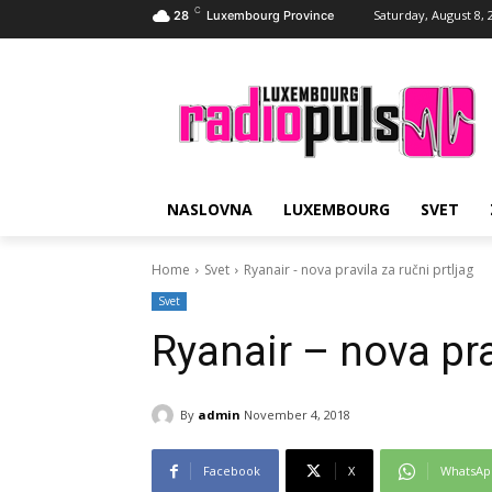
C
Saturday, August 8, 
28
Luxembourg Province
NASLOVNA
LUXEMBOURG
SVET
Home
Svet
Ryanair - nova pravila za ručni prtljag
Svet
Ryanair – nova pra
By
admin
November 4, 2018
Facebook
X
WhatsAp