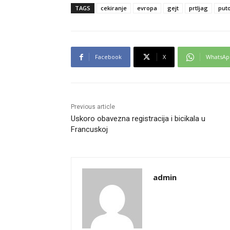
TAGS
cekiranje
evropa
gejt
prtljag
put
Facebook
X
WhatsAp
Previous article
Uskoro obavezna registracija i bicikala u
Francuskoj
admin