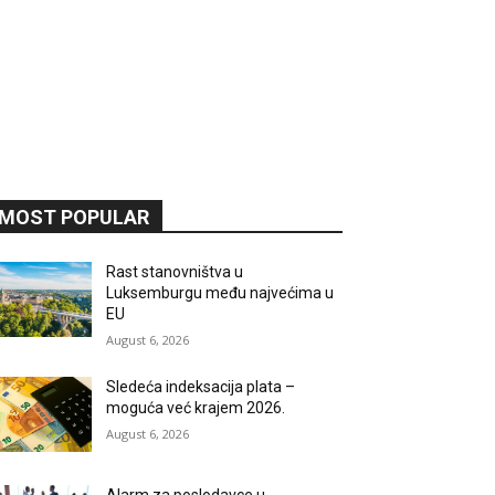
MOST POPULAR
Rast stanovništva u
Luksemburgu među najvećima u
EU
August 6, 2026
Sledeća indeksacija plata –
moguća već krajem 2026.
August 6, 2026