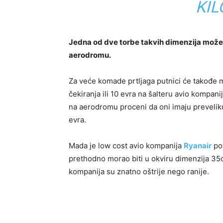
KI
Jedna od dve torbe takvih dimenzija može 
aerodromu.
Za veće komade prtljaga putnici će takođe m
čekiranja ili 10 evra na šalteru avio kompanij
na aerodromu proceni da oni imaju preveliku
evra.
Mada je low cost avio kompanija
Ryanair
po
prethodno morao biti u okviru dimenzija 35c
kompanija su znatno oštrije nego ranije.