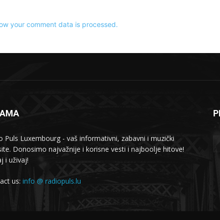
ow your comment data is processed.
NAMA
P
o Puls Luxembourg - vaš informativni, zabavni i muzički
ite. Donosimo najvažnije i korisne vesti i najboolje hitove!
j i uživaj!
act us:
info @ radiopuls.lu