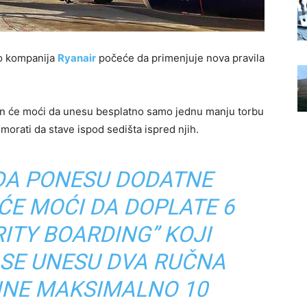
io kompanija
Ryanair
počeće da primenjuje nova pravila
ion će moći da unesu besplatno samo jednu manju torbu
orati da stave ispod sedišta ispred njih.
 DA PONESU DODATNE
 ĆE MOĆI DA DOPLATE 6
RITY BOARDING” KOJI
SE UNESU DVA RUČNA
INE MAKSIMALNO 10