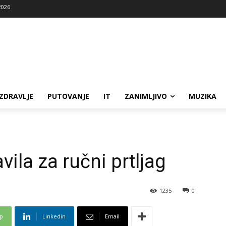
2026
ZDRAVLJE
PUTOVANJE
IT
ZANIMLJIVO
MUZIKA
vila za ručni prtljag
1235
0
p
Linkedin
Email