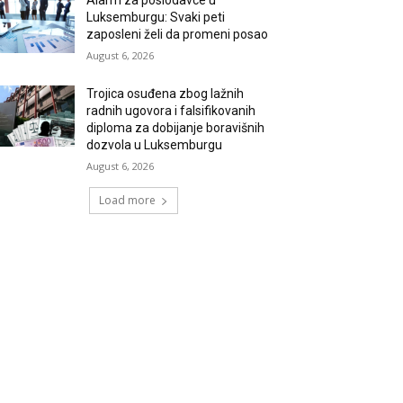
Alarm za poslodavce u
Luksemburgu: Svaki peti
zaposleni želi da promeni posao
August 6, 2026
Trojica osuđena zbog lažnih
radnih ugovora i falsifikovanih
diploma za dobijanje boravišnih
dozvola u Luksemburgu
August 6, 2026
Load more