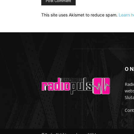
This site uses Akismet to reduce spam.
Learn h
O 
Radi
webs
Sluša
Cont