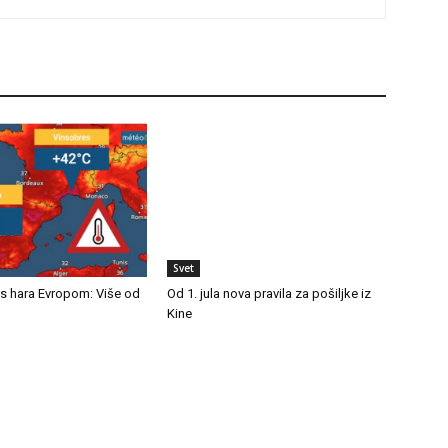
Svet
as hara Evropom: Više od
Od 1. jula nova pravila za pošiljke iz
Kine