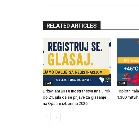
RELATED ARTICLES
Svet
Svet
Državljani BiH u inostranstvu imaju rok
Toplotni tal
do 21. jula da se prijave za glasanje
1.300 mrtvih
na Opštim izborima 2026.