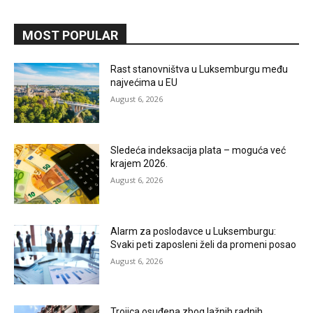
MOST POPULAR
Rast stanovništva u Luksemburgu među
najvećima u EU
August 6, 2026
Sledeća indeksacija plata – moguća već
krajem 2026.
August 6, 2026
Alarm za poslodavce u Luksemburgu:
Svaki peti zaposleni želi da promeni posao
August 6, 2026
Trojica osuđena zbog lažnih radnih