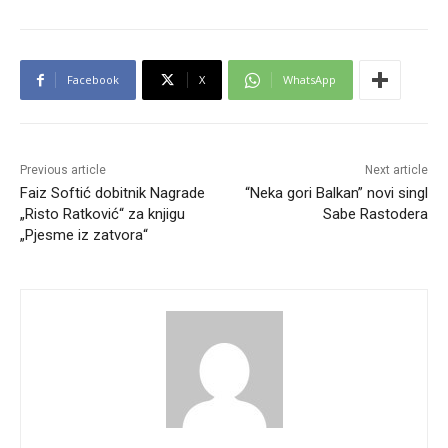
Facebook
X
WhatsApp
Previous article
Next article
Faiz Softić dobitnik Nagrade
“Neka gori Balkan” novi singl
„Risto Ratković“ za knjigu
Sabe Rastodera
„Pjesme iz zatvora“