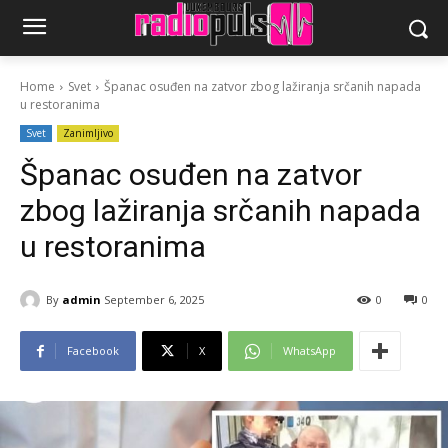
Home
Svet
Španac osuđen na zatvor zbog lažiranja srčanih napada
u restoranima
Svet
Zanimljivo
Španac osuđen na zatvor
zbog lažiranja srčanih napada
u restoranima
By
admin
September 6, 2025
0
0
Facebook
X
WhatsApp