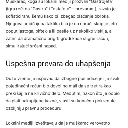
Muškarac, koga su lokalni mediji prozvali “Gastrojeta”
(igra reči na “Gastro” i “estafeta” – prevarant), razvio je
sofisticiranu šemu kako bi izbegao plaćanje obroka.
Njegova uobičajena taktika bila je da naruči skuplje jelo
poput jastoga, biftek-a ili paelle uz nekoliko viskija, a
zatim da dramatično prigrli grudi kada stigne račun,
simulirajući srčani napad.
Uspešna prevara do uhapšenja
Duže vreme je uspevao da izbegne posledice jer je svaki
pojedinačni račun bio dovoljno mali da se tretira kao
prekršaj, a ne krivično delo. Međutim, nakon što je odbio
da plati nakupljene kazne, vlasti su konačno pokrenule
ozbiljniju pravnu proceduru.
Lokalni mediji izveštavaju da je muškarac verovatno