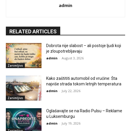
admin
RELATED ARTICLES
Dobrota nije slabost – ali postoje ljudi koji
je zloupotrebljavaju
admin
-
August 3, 2026
Zanimljivo
Kako zaštititi automobil od vrućine: Šta
najviše strada tokom letnjih temperatura
admin
-
July 22, 2026
Zanimljivo
Oglašavajte se na Radio Pulsu – Reklame
u Luksemburgu
admin
-
July 19, 2026
Zanimljivo