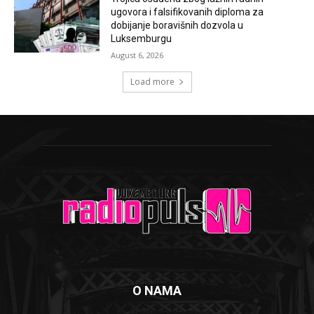
ugovora i falsifikovanih diploma za
dobijanje boravišnih dozvola u
Luksemburgu
August 6, 2026
Load more
O NAMA