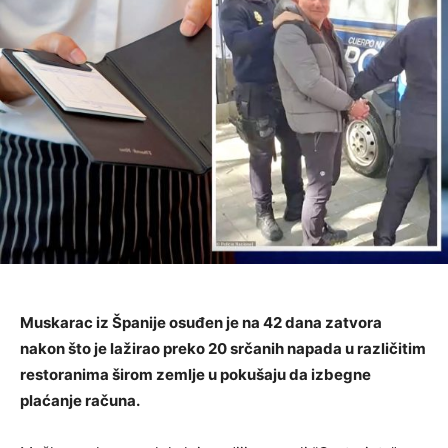
Muskarac iz Španije osuđen je na 42 dana zatvora
nakon što je lažirao preko 20 srčanih napada u različitim
restoranima širom zemlje u pokušaju da izbegne
plaćanje računa.