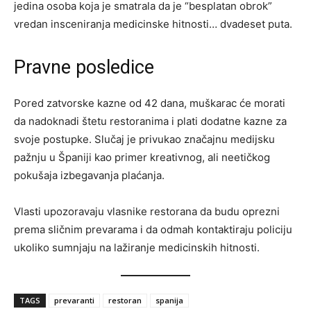
jedina osoba koja je smatrala da je “besplatan obrok”
vredan insceniranja medicinske hitnosti… dvadeset puta.
Pravne posledice
Pored zatvorske kazne od 42 dana, muškarac će morati
da nadoknadi štetu restoranima i plati dodatne kazne za
svoje postupke. Slučaj je privukao značajnu medijsku
pažnju u Španiji kao primer kreativnog, ali neetičkog
pokušaja izbegavanja plaćanja.
Vlasti upozoravaju vlasnike restorana da budu oprezni
prema sličnim prevarama i da odmah kontaktiraju policiju
ukoliko sumnjaju na lažiranje medicinskih hitnosti.
TAGS
prevaranti
restoran
spanija