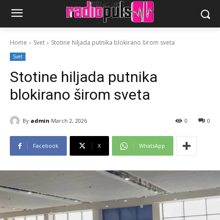
Home
Svet
Stotine hiljada putnika blokirano širom sveta
Svet
Stotine hiljada putnika
blokirano širom sveta
By
admin
March 2, 2026
0
0
Facebook
X
WhatsApp