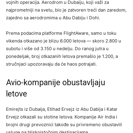
vojnih operacija. Aerodrom u Dubaiju, koji važi za
najprometniji na svetu, bio je zatvoren treći dan zaredom,
zajedno sa aerodromima u Abu Dabiju i Dohi.
Prema podacima platforme FlightAware, samo u toku
vikenda otkazano je blizu 6.000 letova — skoro 2.800 u
subotu i više od 3.150 u nedelju. Do ranog jutra u
ponedeljak, broj otkazanih letova premašio je 1.200, a
stručnjaci upozoravaju da će haos potrajati.
Avio-kompanije obustavljaju
letove
Emirejts iz Dubaija, Etihad Ervejz iz Abu Dabija i Katar
Ervejz otkazali su stotine letova. Kompanije Air India i
brojni drugi prevoznici takođe su privremeno obustavili
usluge na bliskoistočnim destinacijama.