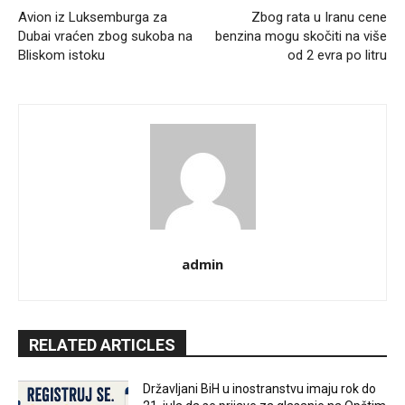
Avion iz Luksemburga za
Zbog rata u Iranu cene
Dubai vraćen zbog sukoba na
benzina mogu skočiti na više
Bliskom istoku
od 2 evra po litru
admin
RELATED ARTICLES
Državljani BiH u inostranstvu imaju rok do