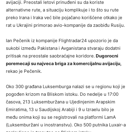
avijaciji. Preostali letovi prinuđeni su da koriste
alternativne rute, a situaciju komplikuje i to što su rute
preko Irana i Iraka već bile pojačano korišćene otkako je
rat u Ukrajini primorao avio-kompanije da zaobiđu Rusiju.
Ian Pečenik iz kompanije Flightradar24 upozorio je da
sukobi između Pakistana i Avganistana stvaraju dodatni
pritisak na preostale saobraćajne koridore.
Dugorocni
poremecaji su najveca briga za komercijalnu avijaciju,
rekao je Pečenik.
Oko 300 građana Luksemburga nalazi se u regionu koji je
pogođen krizom na Bliskom istoku. Do nedelje u 17:00
časova, 213 Luksemburžana u Ujedinjenim Arapskim
Emiratima, 13 u Saudijskoj Arabiji i 9 u Izraelu bilo je
među onima koji su se registrovali na platformi LamA
(Luksemburžani u inostranstvu). Oko 500 putnika Luxair-a