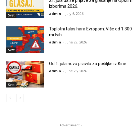
21. jula da se prijave za glasanje na Opštim
izborima 2026.
admin
-
July 6, 2026
Svet
Toplotni talas hara Evropom: Više od 1.300
mrtvih
admin
-
June 29, 2026
Svet
Od 1. jula nova pravila za pošiljke iz Kine
admin
-
June 25, 2026
Svet
- Advertisment -