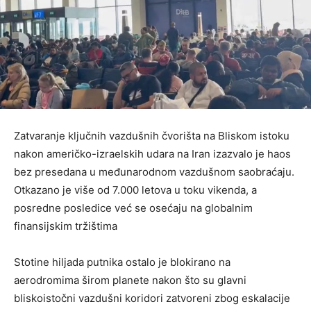
Zatvaranje ključnih vazdušnih čvorišta na Bliskom istoku
nakon američko-izraelskih udara na Iran izazvalo je haos
bez presedana u međunarodnom vazdušnom saobraćaju.
Otkazano je više od 7.000 letova u toku vikenda, a
posredne posledice već se osećaju na globalnim
finansijskim tržištima
Stotine hiljada putnika ostalo je blokirano na
aerodromima širom planete nakon što su glavni
bliskoistočni vazdušni koridori zatvoreni zbog eskalacije