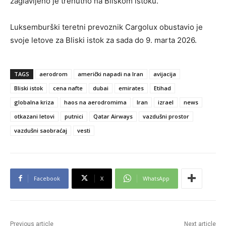
zaglavljeno je trenutno na Bliskom istoku.
Luksemburški teretni prevoznik Cargolux obustavio je
svoje letove za Bliski istok za sada do 9. marta 2026.
TAGS
aerodrom
američki napadi na Iran
avijacija
Bliski istok
cena nafte
dubai
emirates
Etihad
globalna kriza
haos na aerodromima
Iran
izrael
news
otkazani letovi
putnici
Qatar Airways
vazdušni prostor
vazdušni saobraćaj
vesti
Facebook
X
WhatsApp
Previous article
Next article