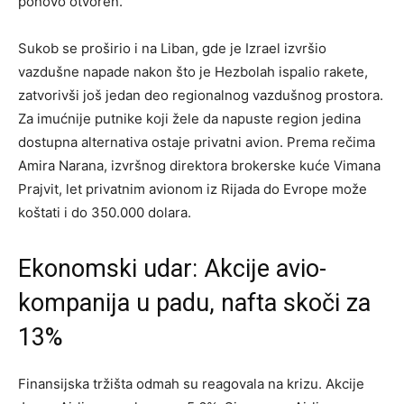
ponovo otvoren.
Sukob se proširio i na Liban, gde je Izrael izvršio
vazdušne napade nakon što je Hezbolah ispalio rakete,
zatvorivši još jedan deo regionalnog vazdušnog prostora.
Za imućnije putnike koji žele da napuste region jedina
dostupna alternativa ostaje privatni avion. Prema rečima
Amira Narana, izvršnog direktora brokerske kuće Vimana
Prajvit, let privatnim avionom iz Rijada do Evrope može
koštati i do 350.000 dolara.
Ekonomski udar: Akcije avio-
kompanija u padu, nafta skoči za
13%
Finansijska tržišta odmah su reagovala na krizu. Akcije