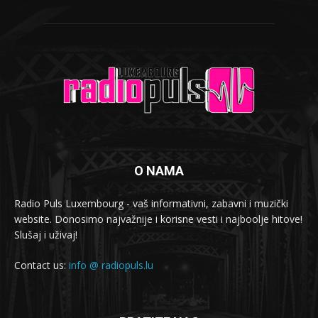
O NAMA
Radio Puls Luxembourg - vaš informativni, zabavni i muzički
website. Donosimo najvažnije i korisne vesti i najboolje hitove!
Slušaj i uživaj!
Contact us:
info @ radiopuls.lu