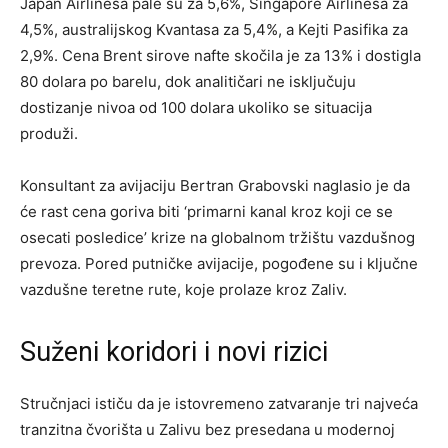
Japan Airlinesa pale su za 5,6%, Singapore Airlinesa za
4,5%, australijskog Kvantasa za 5,4%, a Kejti Pasifika za
2,9%. Cena Brent sirove nafte skočila je za 13% i dostigla
80 dolara po barelu, dok analitičari ne isključuju
dostizanje nivoa od 100 dolara ukoliko se situacija
produži.
Konsultant za avijaciju Bertran Grabovski naglasio je da
će rast cena goriva biti ‘primarni kanal kroz koji ce se
osecati posledice’ krize na globalnom tržištu vazdušnog
prevoza. Pored putničke avijacije, pogođene su i ključne
vazdušne teretne rute, koje prolaze kroz Zaliv.
Suženi koridori i novi rizici
Stručnjaci ističu da je istovremeno zatvaranje tri najveća
tranzitna čvorišta u Zalivu bez presedana u modernoj