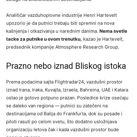
Analitičar vazduhoplovne industrije Henri Hartevelt
upozorio je da putnici trebaju biti spremni na nova
kašnjenja i otkazivanja u narednim danima.
Nema svetle
tacke za putnike u ovom trenutku,
kazao je Hartevelt,
predsednik kompanije Atmosphere Research Group.
Prazno nebo iznad Bliskog istoka
Prema podacima sajta Flightradar24, vazdušni prostor
iznad Irana, Iraka, Kuvajta, Izraela, Bahreina, UAE i Katara
ostao je gotovo potpuno prazan. Posledice krize osećaju
se daleko van regiona — putnici su zatečeni na
destinacijama od Balija do Frankfurta, dok su posade i
piloti rasuti po celom svetu, što dodatno usložnjava
organizaciju letova čak i kada vazdušni prostor bude