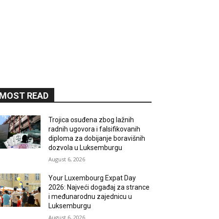
MOST READ
Trojica osuđena zbog lažnih
radnih ugovora i falsifikovanih
diploma za dobijanje boravišnih
dozvola u Luksemburgu
August 6, 2026
Your Luxembourg Expat Day
2026: Najveći događaj za strance
i međunarodnu zajednicu u
Luksemburgu
August 6, 2026