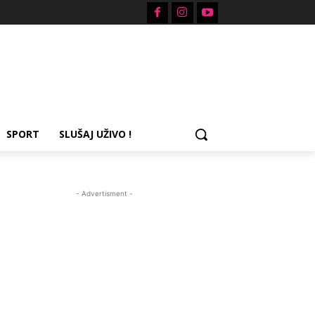
SPORT
SLUŠAJ UŽIVO !
- Advertisment -