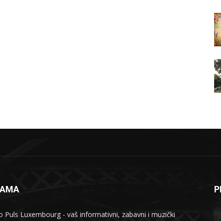
NAMA
P
o Puls Luxembourg - vaš informativni, zabavni i muzički