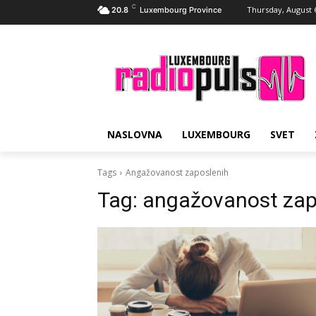
C
Thursday, August 
20.8
Luxembourg Province
NASLOVNA
LUXEMBOURG
SVET
Tags
Angažovanost zaposlenih
Tag:
angažovanost zap