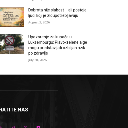
Dobrota nije slabost – ali postoje
ljudi koji je zloupotrebljavaju
August 3, 2026
Upozorenje za kupače u
Luksemburgu: Plavo-zelene alge
mogu predstavljati ozbiljan rizik
po zdravlje
July 30, 2026
RATITE NAS