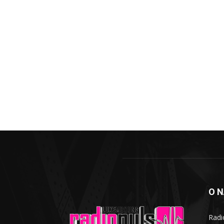
O 
Radi