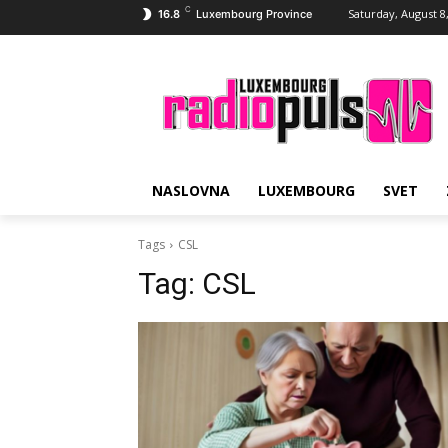
C
Saturday, August 8
16.8
Luxembourg Province
NASLOVNA
LUXEMBOURG
SVET
Tags
CSL
Tag:
CSL