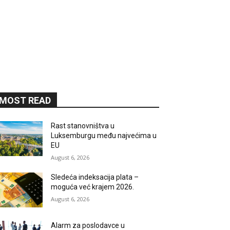
MOST READ
Rast stanovništva u
Luksemburgu među najvećima u
EU
August 6, 2026
Sledeća indeksacija plata –
moguća već krajem 2026.
August 6, 2026
Alarm za poslodavce u