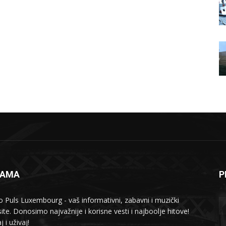
NAMA
P
o Puls Luxembourg - vaš informativni, zabavni i muzički
ite. Donosimo najvažnije i korisne vesti i najboolje hitove!
j i uživaj!