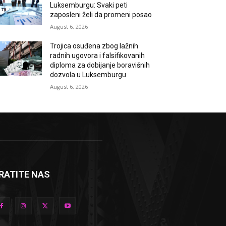
Luksemburgu: Svaki peti
zaposleni želi da promeni posao
August 6, 2026
Trojica osuđena zbog lažnih
radnih ugovora i falsifikovanih
diploma za dobijanje boravišnih
dozvola u Luksemburgu
August 6, 2026
RATITE NAS