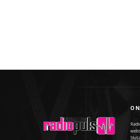
O 
Radi
webs
Sluša