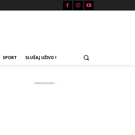
SPORT
SLUŠAJ UŽIVO !
- Advertisment -