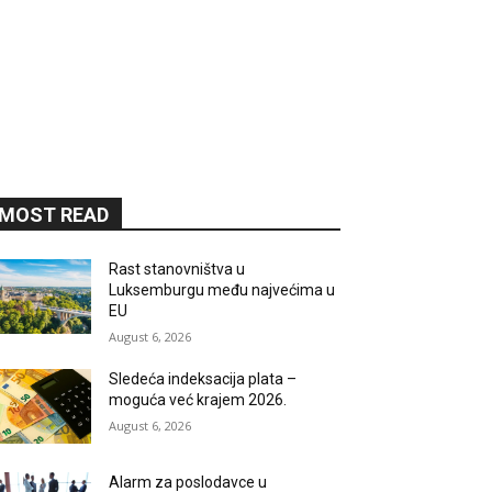
MOST READ
Rast stanovništva u
Luksemburgu među najvećima u
EU
August 6, 2026
Sledeća indeksacija plata –
moguća već krajem 2026.
August 6, 2026
Alarm za poslodavce u