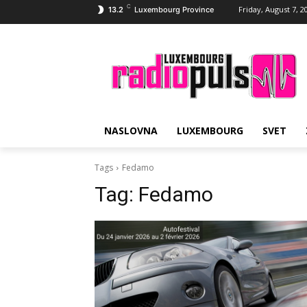
C
Friday, August 7, 2
13.2
Luxembourg Province
NASLOVNA
LUXEMBOURG
SVET
Tags
Fedamo
Tag:
Fedamo