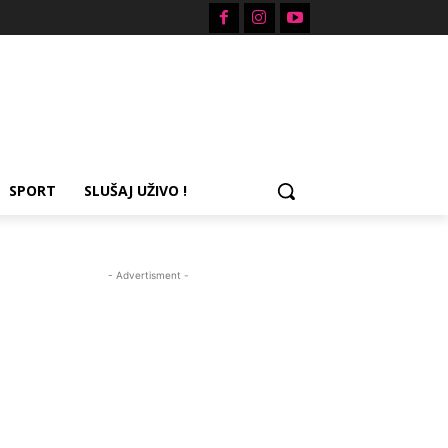
SPORT
SLUŠAJ UŽIVO !
- Advertisment -