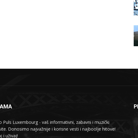
NAMA
P
o Puls Luxembourg - vaš informativni, zabavni i muzički
ite. Donosimo najvažnije i korisne vesti i najboolje hitove!
j i uživaj!