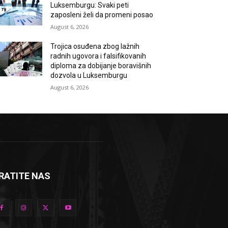
Luksemburgu: Svaki peti
zaposleni želi da promeni posao
August 6, 2026
Trojica osuđena zbog lažnih
radnih ugovora i falsifikovanih
diploma za dobijanje boravišnih
dozvola u Luksemburgu
August 6, 2026
RATITE NAS