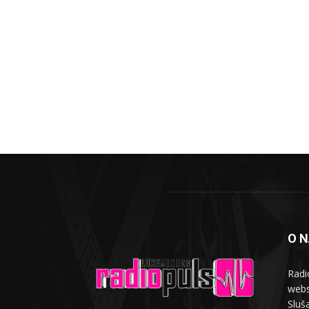
O 
Radi
webs
Sluša