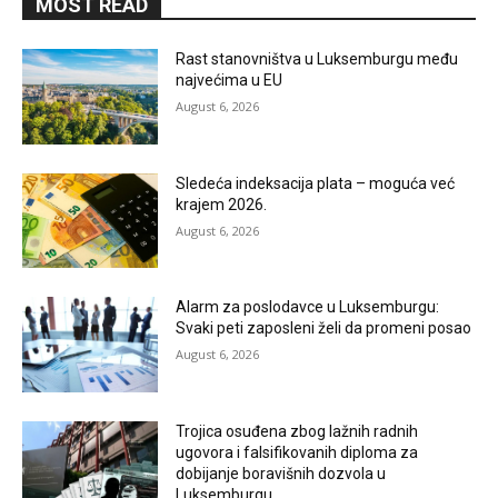
MOST READ
Rast stanovništva u Luksemburgu među
najvećima u EU
August 6, 2026
Sledeća indeksacija plata – moguća već
krajem 2026.
August 6, 2026
Alarm za poslodavce u Luksemburgu:
Svaki peti zaposleni želi da promeni posao
August 6, 2026
Trojica osuđena zbog lažnih radnih
ugovora i falsifikovanih diploma za
dobijanje boravišnih dozvola u
Luksemburgu