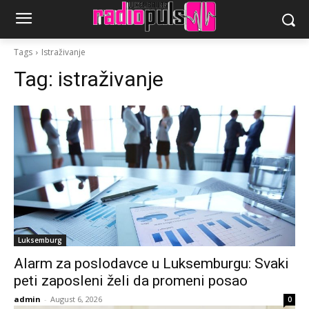
Tags
Istraživanje
Tag:
istraživanje
Luksemburg
Alarm za poslodavce u Luksemburgu: Svaki
peti zaposleni želi da promeni posao
admin
-
August 6, 2026
0