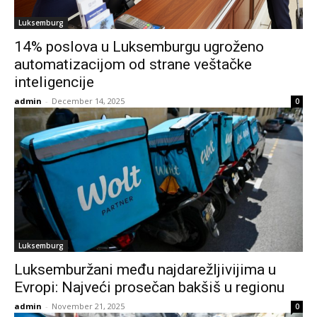
Luksemburg
14% poslova u Luksemburgu ugroženo
automatizacijom od strane veštačke
inteligencije
admin
-
December 14, 2025
0
Luksemburg
Luksemburžani među najdarežljivijima u
Evropi: Najveći prosečan bakšiš u regionu
admin
-
November 21, 2025
0