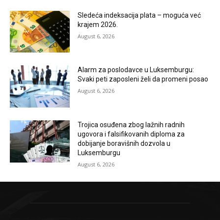
Sledeća indeksacija plata – moguća već
krajem 2026.
August 6, 2026
Alarm za poslodavce u Luksemburgu:
Svaki peti zaposleni želi da promeni posao
August 6, 2026
Trojica osuđena zbog lažnih radnih
ugovora i falsifikovanih diploma za
dobijanje boravišnih dozvola u
Luksemburgu
August 6, 2026