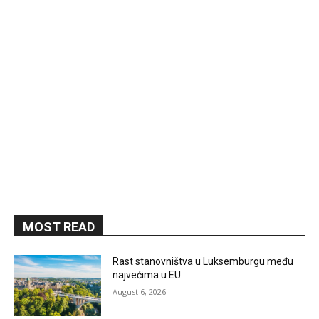
MOST READ
Rast stanovništva u Luksemburgu među
najvećima u EU
August 6, 2026