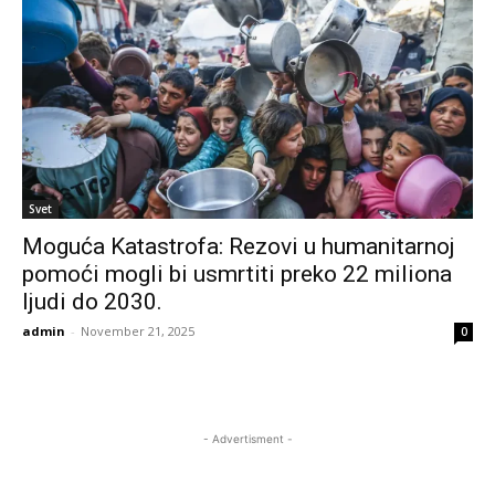
Svet
Moguća Katastrofa: Rezovi u humanitarnoj
pomoći mogli bi usmrtiti preko 22 miliona
ljudi do 2030.
admin
-
November 21, 2025
0
- Advertisment -