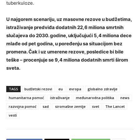
tuberkuloze.
U najgorem scenariju, uz masovne rezove u budžetima,
istraživanje predviđa dodatnih 22,6 miliona smrtnih
slučajeva do 2030. godine, uključujući 5,4 miliona dece
mlađe od pet godina, u poređenju sa situacijom bez
promena. Čak i uz umerene rezove, posledice bi bile
teške – procenjuje se 9,4 miliona dodatnih smrti širom
sveta.
TAGS
budžetski rezovi
eu
evropa
globalno zdravlje
humanitarna pomoć
istraživanje
međunarodna politika
news
razvojna pomoć
sad
siromašne zemlje
svet
The Lancet
vesti