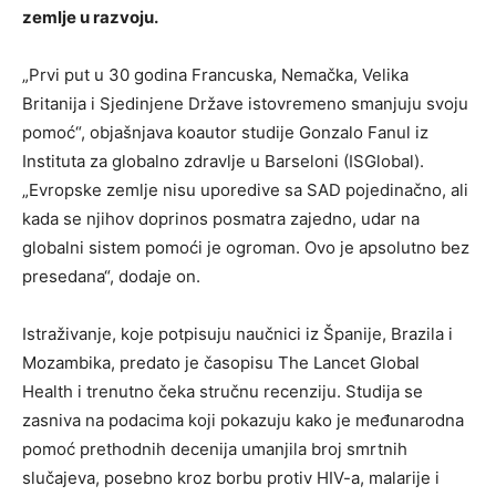
zemlje u razvoju.
„Prvi put u 30 godina Francuska, Nemačka, Velika
Britanija i Sjedinjene Države istovremeno smanjuju svoju
pomoć“, objašnjava koautor studije Gonzalo Fanul iz
Instituta za globalno zdravlje u Barseloni (ISGlobal).
„Evropske zemlje nisu uporedive sa SAD pojedinačno, ali
kada se njihov doprinos posmatra zajedno, udar na
globalni sistem pomoći je ogroman. Ovo je apsolutno bez
presedana“, dodaje on.
Istraživanje, koje potpisuju naučnici iz Španije, Brazila i
Mozambika, predato je časopisu The Lancet Global
Health i trenutno čeka stručnu recenziju. Studija se
zasniva na podacima koji pokazuju kako je međunarodna
pomoć prethodnih decenija umanjila broj smrtnih
slučajeva, posebno kroz borbu protiv HIV-a, malarije i