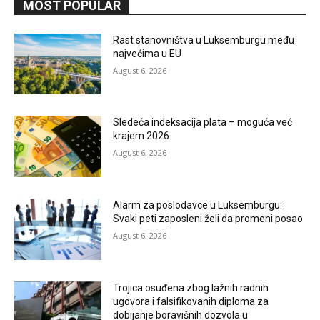
MOST POPULAR
Rast stanovništva u Luksemburgu među
najvećima u EU
August 6, 2026
Sledeća indeksacija plata – moguća već
krajem 2026.
August 6, 2026
Alarm za poslodavce u Luksemburgu:
Svaki peti zaposleni želi da promeni posao
August 6, 2026
Trojica osuđena zbog lažnih radnih
ugovora i falsifikovanih diploma za
dobijanje boravišnih dozvola u