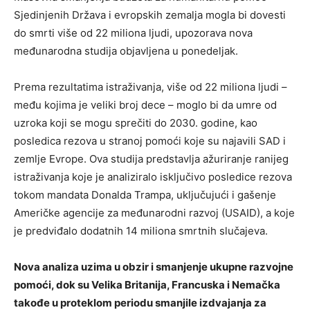
Sjedinjenih Država i evropskih zemalja mogla bi dovesti
do smrti više od 22 miliona ljudi, upozorava nova
međunarodna studija objavljena u ponedeljak.
Prema rezultatima istraživanja, više od 22 miliona ljudi –
među kojima je veliki broj dece – moglo bi da umre od
uzroka koji se mogu sprečiti do 2030. godine, kao
posledica rezova u stranoj pomoći koje su najavili SAD i
zemlje Evrope. Ova studija predstavlja ažuriranje ranijeg
istraživanja koje je analiziralo isključivo posledice rezova
tokom mandata Donalda Trampa, uključujući i gašenje
Američke agencije za međunarodni razvoj (USAID), a koje
je predviđalo dodatnih 14 miliona smrtnih slučajeva.
Nova analiza uzima u obzir i smanjenje ukupne razvojne
pomoći, dok su Velika Britanija, Francuska i Nemačka
takođe u proteklom periodu smanjile izdvajanja za