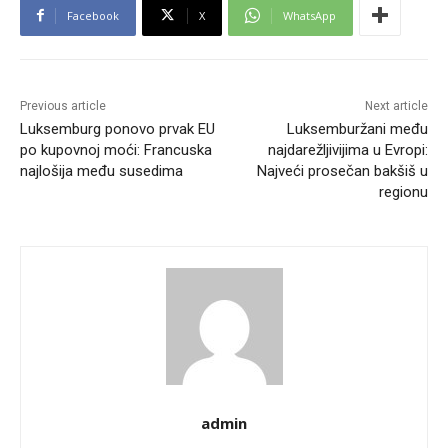
Facebook
X
WhatsApp
Previous article
Next article
Luksemburg ponovo prvak EU
Luksemburžani među
po kupovnoj moći: Francuska
najdarežljivijima u Evropi:
najlošija među susedima
Najveći prosečan bakšiš u
regionu
admin