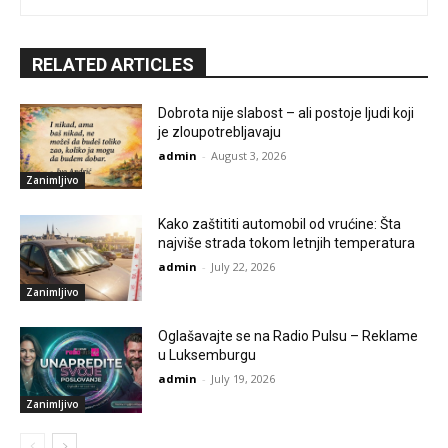
RELATED ARTICLES
Dobrota nije slabost – ali postoje ljudi koji
je zloupotrebljavaju
admin
-
August 3, 2026
Zanimljivo
Kako zaštititi automobil od vrućine: Šta
najviše strada tokom letnjih temperatura
admin
-
July 22, 2026
Zanimljivo
Oglašavajte se na Radio Pulsu – Reklame
u Luksemburgu
admin
-
July 19, 2026
Zanimljivo