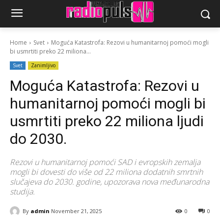
Home
Svet
Moguća Katastrofa: Rezovi u humanitarnoj pomoći mogli
bi usmrtiti preko 22 miliona...
Svet
Zanimljivo
Moguća Katastrofa: Rezovi u
humanitarnoj pomoći mogli bi
usmrtiti preko 22 miliona ljudi
do 2030.
Rezovi u humanitarnoj pomoći SAD i evropskih zemalja
mogli bi dovesti do više od 22 miliona dodatnih smrtnih
slučajeva do 2030. godine, upozorava nova međunarodna
studija.
By
admin
November 21, 2025
0
0