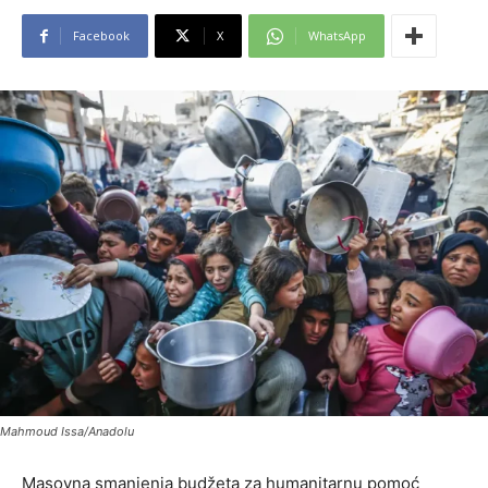
Facebook
X
WhatsApp
Mahmoud Issa/Anadolu
Masovna smanjenja budžeta za humanitarnu pomoć