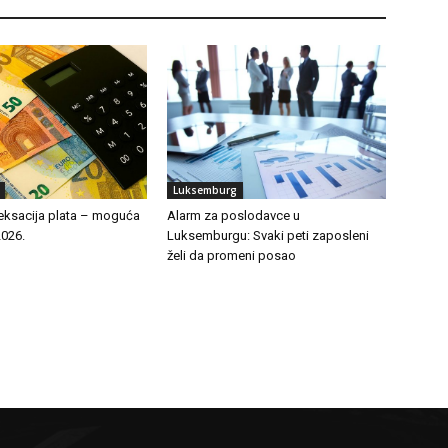
Luksemburg
eksacija plata – moguća
Alarm za poslodavce u
2026.
Luksemburgu: Svaki peti zaposleni
želi da promeni posao