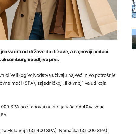
jno varira od države do države, a najnoviji podaci
 Luksemburg ubedljivo prvi.
nici Velikog Vojvodstva uživaju najveći nivo potrošnje
vne moći (SPA), zajedničkoj „fiktivnoj“ valuti koja
000 SPA po stanovniku, što je više od 40% iznad
SPA.
se Holandija (31.400 SPA), Nemačka (31.000 SPA) i