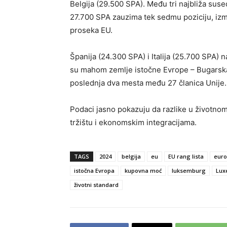
Belgija (29.500 SPA). Među tri najbliža sus
27.700 SPA zauzima tek sedmu poziciju, izme
proseka EU.
Španija (24.300 SPA) i Italija (25.700 SPA)
su mahom zemlje istočne Evrope – Bugarska
poslednja dva mesta među 27 članica Unije.
Podaci jasno pokazuju da razlike u životno
tržištu i ekonomskim integracijama.
TAGS
2024
belgija
eu
EU rang lista
euro
istočna Evropa
kupovna moć
luksemburg
Lux
životni standard