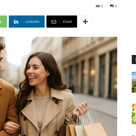
0
0
p
Linkedin
Email