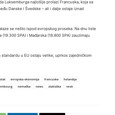
eda Luksemburga najlošije prolazi Francuska, koja sa
đu Danske i Švedske – ali i dalje ostaje iznad
 nalaze se nešto ispod evropskog proseka. Na dnu liste
 (19.300 SPA) i Mađarska (18.800 SPA) zauzimaju
m standardu u EU ostaju velike, uprkos zajedničkom
stat
evropska ekonomija
francuska
holandija
embourg
nemačka
news
statistika
vesti