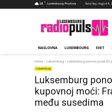
C
Saturday, August 8, 
28
Luxembourg Province
NASLOVNA
LUXEMBOURG
SVET
Home
Luksemburg
Luksemburg ponovo prvak EU p
Luksemburg
Luksemburg pono
kupovnoj moći: Fr
među susedima