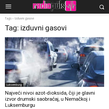
Tags
Izduvni gasovi
Tag:
izduvni gasovi
Luksemburg
Najveći nivoi azot-dioksida, čiji je glavni
izvor drumski saobraćaj, u Nemačkoj i
Luksemburgu