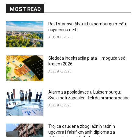
MOST READ
Rast stanovništva u Luksemburgu među
najvećima u EU
August 6, 2026
Sledeća indeksacija plata – moguća već
krajem 2026.
August 6, 2026
Alarm za poslodavce u Luksemburgu:
Svaki peti zaposleni želi da promeni posao
August 6, 2026
Trojica osuđena zbog lažnih radnih
ugovora i falsifikovanih diploma za