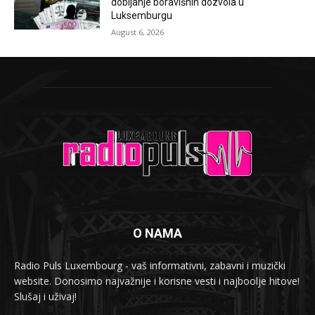
dobijanje boravišnih dozvola u
Luksemburgu
August 6, 2026
O NAMA
Radio Puls Luxembourg - vaš informativni, zabavni i muzički
website. Donosimo najvažnije i korisne vesti i najboolje hitove!
Slušaj i uživaj!