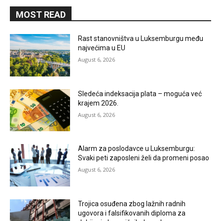
MOST READ
Rast stanovništva u Luksemburgu među
najvećima u EU
August 6, 2026
Sledeća indeksacija plata – moguća već
krajem 2026.
August 6, 2026
Alarm za poslodavce u Luksemburgu:
Svaki peti zaposleni želi da promeni posao
August 6, 2026
Trojica osuđena zbog lažnih radnih
ugovora i falsifikovanih diploma za