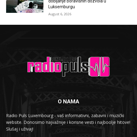
dobijanje boravišnih dozvola u
Luksemburgu
August 6, 2026
O NAMA
Radio Puls Luxembourg - vaš informativni, zabavni i muzički
website. Donosimo najvažnije i korisne vesti i najboolje hitove!
Slušaj i uživaj!