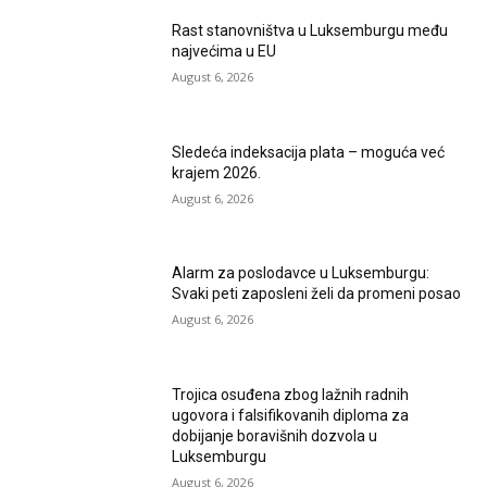
Rast stanovništva u Luksemburgu među
najvećima u EU
August 6, 2026
Sledeća indeksacija plata – moguća već
krajem 2026.
August 6, 2026
Alarm za poslodavce u Luksemburgu:
Svaki peti zaposleni želi da promeni posao
August 6, 2026
Trojica osuđena zbog lažnih radnih
ugovora i falsifikovanih diploma za
dobijanje boravišnih dozvola u
Luksemburgu
August 6, 2026