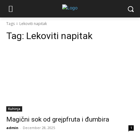
Tags
Lekoviti napitak
Tag:
Lekoviti napitak
Kuhinja
Magični sok od grejpfruta i đumbira
admin
-
December 28, 2025
1