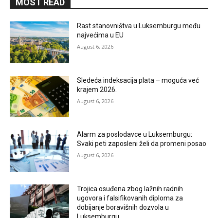
MOST READ
Rast stanovništva u Luksemburgu među
najvećima u EU
August 6, 2026
Sledeća indeksacija plata – moguća već
krajem 2026.
August 6, 2026
Alarm za poslodavce u Luksemburgu:
Svaki peti zaposleni želi da promeni posao
August 6, 2026
Trojica osuđena zbog lažnih radnih
ugovora i falsifikovanih diploma za
dobijanje boravišnih dozvola u
Luksemburgu