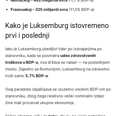
Nemačkoj – 492 milijarde evra
(11,7% BDP-a)
Francuskoj – 325 milijardi evra
(11,5% BDP-a)
Kako je Luksemburg istovremeno
prvi i poslednji
Iako je Luksemburg ubedljivi lider po izdvajanjima po
stanovniku, kada se posmatra
udeo zdravstvenih
troškova u BDP-u
, ova država se nalazi — na poslednjem
mestu. Zajedno sa Rumunijom, Luksemburg na zdravstvo
troši samo
5,7% BDP-a
.
Ovaj paradoks objašnjava se izuzetno visokim BDP-om po
stanovniku, zbog čega relativno veliki nominalni izdaci
čine mali procenat ukupne ekonomije.