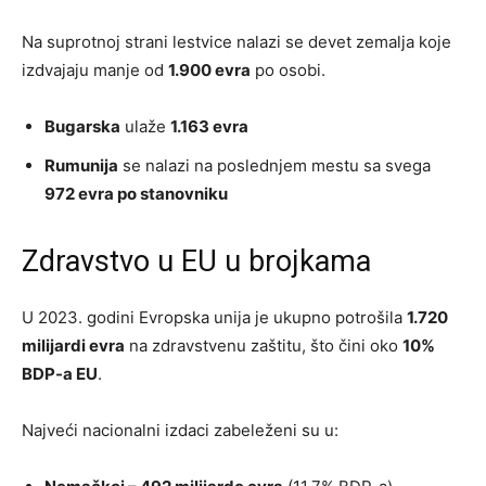
Na suprotnoj strani lestvice nalazi se devet zemalja koje
izdvajaju manje od
1.900 evra
po osobi.
Bugarska
ulaže
1.163 evra
Rumunija
se nalazi na poslednjem mestu sa svega
972 evra po stanovniku
Zdravstvo u EU u brojkama
U 2023. godini Evropska unija je ukupno potrošila
1.720
milijardi evra
na zdravstvenu zaštitu, što čini oko
10%
BDP-a EU
.
Najveći nacionalni izdaci zabeleženi su u: