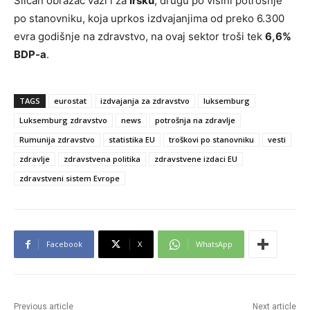
Sličan obrazac važi i za
Irsku
, drugu po visini potrošnje
po stanovniku, koja uprkos izdvajanjima od preko 6.300
evra godišnje na zdravstvo, na ovaj sektor troši tek
6,6%
BDP-a
.
TAGS
eurostat
izdvajanja za zdravstvo
luksemburg
Luksemburg zdravstvo
news
potrošnja na zdravlje
Rumunija zdravstvo
statistika EU
troškovi po stanovniku
vesti
zdravlje
zdravstvena politika
zdravstvene izdaci EU
zdravstveni sistem Evrope
Facebook
X
WhatsApp
Previous article
Next article