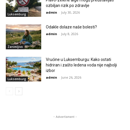
Plavo-zelene alge mogu predstavljati
ozbiljan rizik po zdravlje
admin
-
July 30, 2026
Luksemburg
Odakle dolaze naše bolesti?
admin
-
July 8, 2026
Zanimljivo
Vrućine u Luksemburgu: Kako ostati
hidriran i zašto ledena voda nije najbolji
izbor
admin
-
June 26, 2026
Luksemburg
- Advertisment -