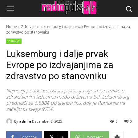
Home
Zdravlje
Luksemburg i dalje prvak Evrope po izdvajanjima za
zdravstvo po stanovniku
Zdravlje
Luksemburg i dalje prvak
Evrope po izdvajanjima za
zdravstvo po stanovniku
Najnoviji podaci Eurostata pokazuju ogromne razlike u
zdravstvenim izdacima među državama EU. Luksemburg
prednjači sa 6.888€ po stanovniku, dok je Rumunija na
začelju sa svega 972€.
By
admin
December 2, 2025
0
0
Facebook
X
WhatsApp