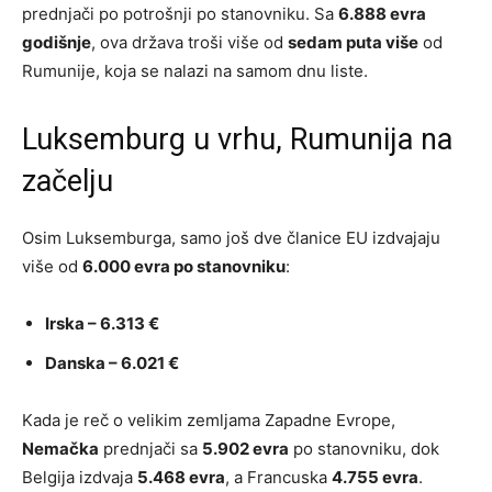
prednjači po potrošnji po stanovniku. Sa
6.888 evra
godišnje
, ova država troši više od
sedam puta više
od
Rumunije, koja se nalazi na samom dnu liste.
Luksemburg u vrhu, Rumunija na
začelju
Osim Luksemburga, samo još dve članice EU izdvajaju
više od
6.000 evra po stanovniku
:
Irska – 6.313 €
Danska – 6.021 €
Kada je reč o velikim zemljama Zapadne Evrope,
Nemačka
prednjači sa
5.902 evra
po stanovniku, dok
Belgija izdvaja
5.468 evra
, a Francuska
4.755 evra
.