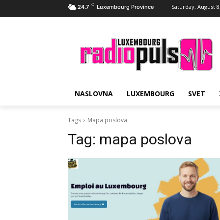
C
Saturday, August 8
24.7
Luxembourg Province
NASLOVNA
LUXEMBOURG
SVET
Tags
Mapa poslova
Tag:
mapa poslova