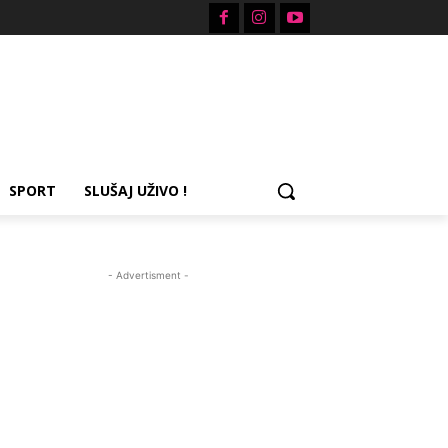
SPORT
SLUŠAJ UŽIVO !
- Advertisment -