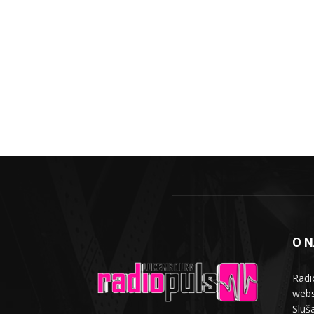
O 
Radi
webs
Sluša