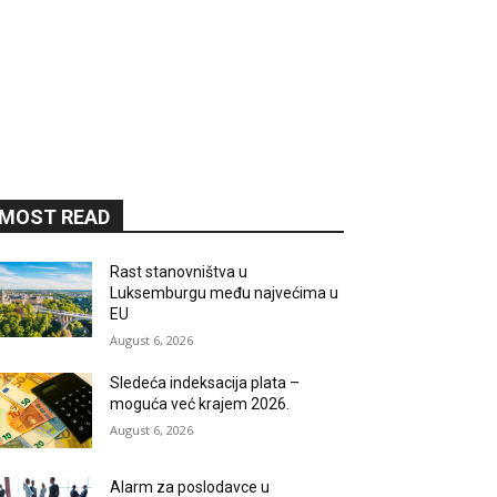
MOST READ
Rast stanovništva u
Luksemburgu među najvećima u
EU
August 6, 2026
Sledeća indeksacija plata –
moguća već krajem 2026.
August 6, 2026
Alarm za poslodavce u