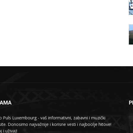
NAMA
P
o Puls Luxembourg - vaš informativni, zabavni i muzički
ite. Donosimo najvažnije i korisne vesti i najboolje hitove!
j i uživaj!