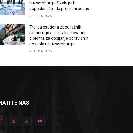
Luksemburgu: Svaki peti
zaposleni želi da promeni posao
August 6, 2026
Trojica osuđena zbog lažnih
radnih ugovora i falsifikovanih
diploma za dobijanje boravišnih
dozvola u Luksemburgu
August 6, 2026
RATITE NAS