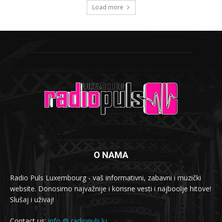
Load more
O NAMA
Radio Puls Luxembourg - vaš informativni, zabavni i muzički
website. Donosimo najvažnije i korisne vesti i najboolje hitove!
Slušaj i uživaj!
Contact us:
info @ radiopuls.lu