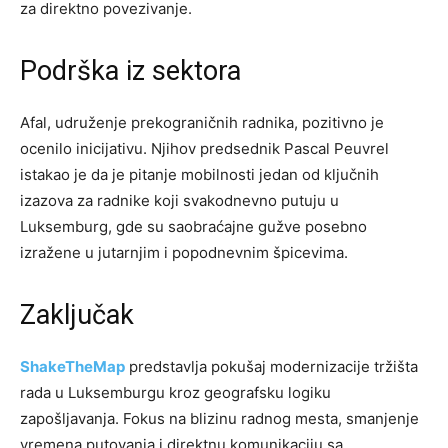
za direktno povezivanje.
Podrška iz sektora
Afal, udruženje prekograničnih radnika, pozitivno je
ocenilo inicijativu. Njihov predsednik Pascal Peuvrel
istakao je da je pitanje mobilnosti jedan od ključnih
izazova za radnike koji svakodnevno putuju u
Luksemburg, gde su saobraćajne gužve posebno
izražene u jutarnjim i popodnevnim špicevima.
Zaključak
ShakeTheMap
predstavlja pokušaj modernizacije tržišta
rada u Luksemburgu kroz geografsku logiku
zapošljavanja. Fokus na blizinu radnog mesta, smanjenje
vremena putovanja i direktnu komunikaciju sa