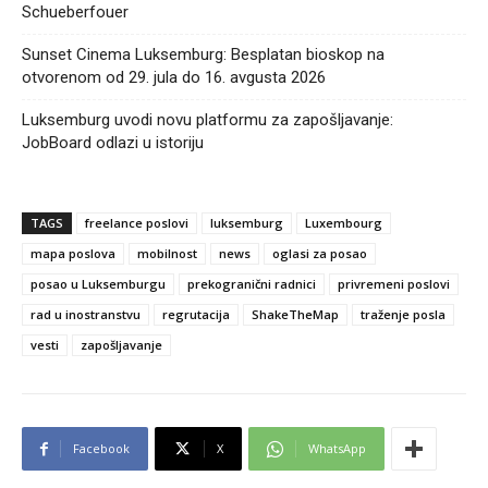
Schueberfouer
Sunset Cinema Luksemburg: Besplatan bioskop na
otvorenom od 29. jula do 16. avgusta 2026
Luksemburg uvodi novu platformu za zapošljavanje:
JobBoard odlazi u istoriju
TAGS
freelance poslovi
luksemburg
Luxembourg
mapa poslova
mobilnost
news
oglasi za posao
posao u Luksemburgu
prekogranični radnici
privremeni poslovi
rad u inostranstvu
regrutacija
ShakeTheMap
traženje posla
vesti
zapošljavanje
Facebook
X
WhatsApp