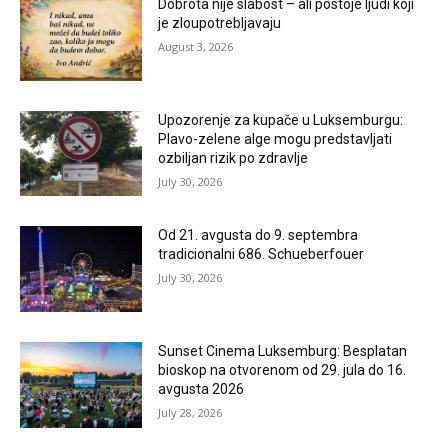
Dobrota nije slabost – ali postoje ljudi koji
je zloupotrebljavaju
August 3, 2026
Upozorenje za kupače u Luksemburgu:
Plavo-zelene alge mogu predstavljati
ozbiljan rizik po zdravlje
July 30, 2026
Od 21. avgusta do 9. septembra
tradicionalni 686. Schueberfouer
July 30, 2026
Sunset Cinema Luksemburg: Besplatan
bioskop na otvorenom od 29. jula do 16.
avgusta 2026
July 28, 2026