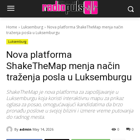
Home
Luksemburg
Nova platforma ShakeTheMap menja način
traženja posla u Luksemburgu
Luksemburg
Nova platforma
ShakeTheMap menja način
traženja posla u Luksemburgu
ShakeTheMap je nova platforma za zapošljavanje u
Luksemburgu koja koristi interaktivnu mapu za prikaz
oglasa za posao, omogućavajući kandidatima da brzo
pronađu poslove u svojoj blizini i izmere vreme putovanja
do radnog mesta.
By
admin
May 14, 2026
0
0