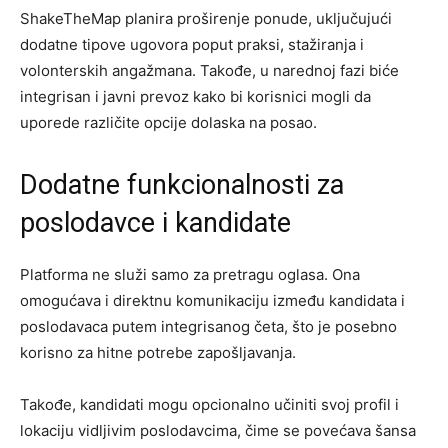
ShakeTheMap planira proširenje ponude, uključujući
dodatne tipove ugovora poput praksi, stažiranja i
volonterskih angažmana. Takođe, u narednoj fazi biće
integrisan i javni prevoz kako bi korisnici mogli da
uporede različite opcije dolaska na posao.
Dodatne funkcionalnosti za
poslodavce i kandidate
Platforma ne služi samo za pretragu oglasa. Ona
omogućava i direktnu komunikaciju između kandidata i
poslodavaca putem integrisanog četa, što je posebno
korisno za hitne potrebe zapošljavanja.
Takođe, kandidati mogu opcionalno učiniti svoj profil i
lokaciju vidljivim poslodavcima, čime se povećava šansa