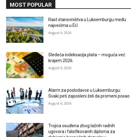
MOST POPULAR
Rast stanovništva u Luksemburgu među
najvećima u EU
August 6, 2026
Sledeća indeksacija plata – moguća već
krajem 2026.
August 6, 2026
Alarm za poslodavce u Luksemburgu:
Svaki peti zaposleni želi da promeni posao
August 6, 2026
Trojica osuđena zbog lažnih radnih
ugovora i falsifikovanih diploma za