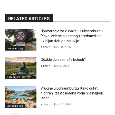
RELATED ARTICLES
Upozorenje za kupače u Luksemburgu:
Plavo-zelene alge mogu predstavljati
ozbiljan rizik po zdravlje
admin
-
July 30, 2026
Luksemburg
Odakle dolaze naše bolesti?
admin
-
July 8, 2026
Zanimljivo
Vrućine u Luksemburgu: Kako ostati
hidriran i zašto ledena voda nije najbolji
izbor
admin
-
June 26, 2026
Luksemburg