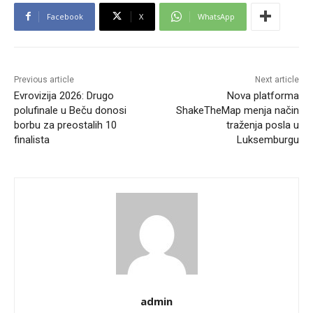
Facebook
X
WhatsApp
Previous article
Next article
Evrovizija 2026: Drugo
Nova platforma
polufinale u Beču donosi
ShakeTheMap menja način
borbu za preostalih 10
traženja posla u
finalista
Luksemburgu
admin