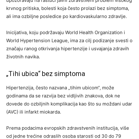
upozoravaju na rastući javni zdravstveni problem visokog
krvnog pritiska, bolesti koja često prolazi bez simptoma,
ali ima ozbiljne posledice po kardiovaskularno zdravlje.
Inicijativa, koju podržavaju World Health Organization i
World Hypertension League, ima za cilj podizanje svesti o
značaju ranog otkrivanja hipertenzije i usvajanja zdravih
životnih navika.
„Tihi ubica“ bez simptoma
Hipertenzija, često nazvana „tihim ubicom“, može
godinama da se razvija bez vidljivih znakova, dok ne
dovede do ozbiljnih komplikacija kao što su moždani udar
(AVC) ili infarkt miokarda.
Prema podacima evropskih zdravstvenih institucija, više
od jedne trećine odraslih osoba starosti od 30 do 79