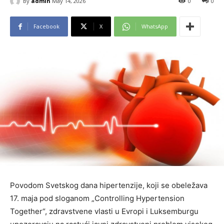
By
admin
May 14, 2026
0
0
Facebook
X
WhatsApp
Povodom Svetskog dana hipertenzije, koji se obeležava
17. maja pod sloganom „Controlling Hypertension
Together“, zdravstvene vlasti u Evropi i Luksemburgu