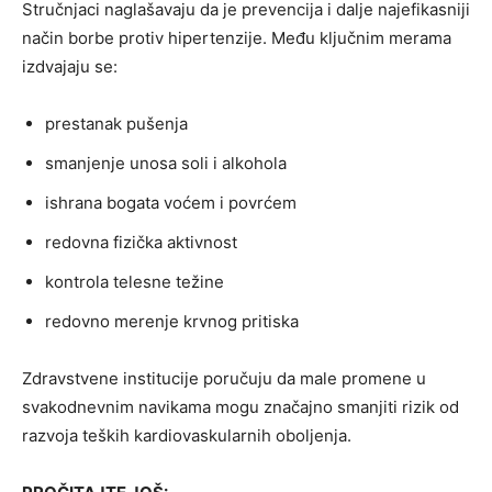
Stručnjaci naglašavaju da je prevencija i dalje najefikasniji
način borbe protiv hipertenzije. Među ključnim merama
izdvajaju se:
prestanak pušenja
smanjenje unosa soli i alkohola
ishrana bogata voćem i povrćem
redovna fizička aktivnost
kontrola telesne težine
redovno merenje krvnog pritiska
Zdravstvene institucije poručuju da male promene u
svakodnevnim navikama mogu značajno smanjiti rizik od
razvoja teških kardiovaskularnih oboljenja.