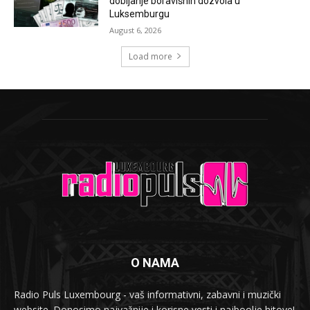
dobijanje boravišnih dozvola u
Luksemburgu
August 6, 2026
Load more
O NAMA
Radio Puls Luxembourg - vaš informativni, zabavni i muzički
website. Donosimo najvažnije i korisne vesti i najboolje hitove!