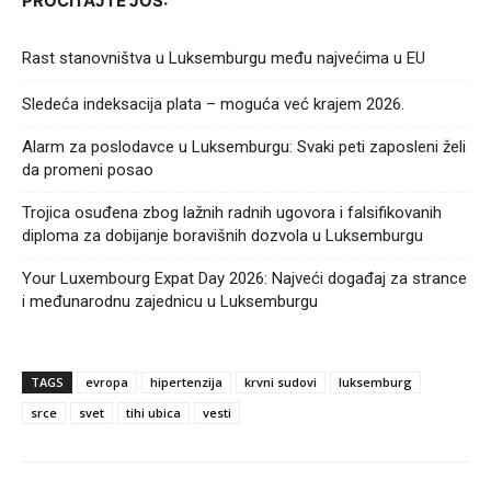
PROČITAJTE JOŠ:
Rast stanovništva u Luksemburgu među najvećima u EU
Sledeća indeksacija plata – moguća već krajem 2026.
Alarm za poslodavce u Luksemburgu: Svaki peti zaposleni želi
da promeni posao
Trojica osuđena zbog lažnih radnih ugovora i falsifikovanih
diploma za dobijanje boravišnih dozvola u Luksemburgu
Your Luxembourg Expat Day 2026: Najveći događaj za strance
i međunarodnu zajednicu u Luksemburgu
TAGS
evropa
hipertenzija
krvni sudovi
luksemburg
srce
svet
tihi ubica
vesti