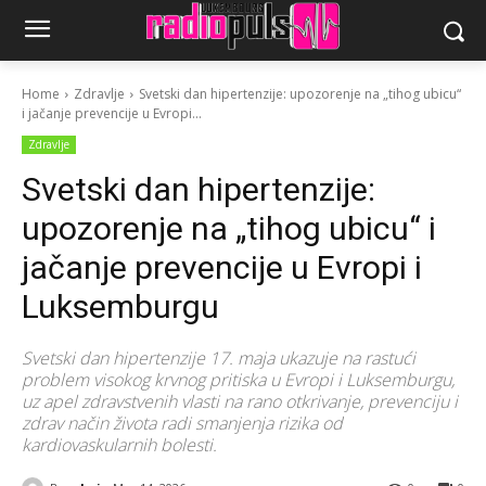
Home
Zdravlje
Svetski dan hipertenzije: upozorenje na „tihog ubicu“
i jačanje prevencije u Evropi...
Zdravlje
Svetski dan hipertenzije:
upozorenje na „tihog ubicu“ i
jačanje prevencije u Evropi i
Luksemburgu
Svetski dan hipertenzije 17. maja ukazuje na rastući
problem visokog krvnog pritiska u Evropi i Luksemburgu,
uz apel zdravstvenih vlasti na rano otkrivanje, prevenciju i
zdrav način života radi smanjenja rizika od
kardiovaskularnih bolesti.