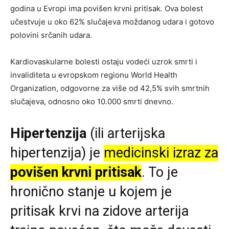
godina u Evropi ima povišen krvni pritisak. Ova bolest
učestvuje u oko 62% slučajeva moždanog udara i gotovo
polovini srčanih udara.
Kardiovaskularne bolesti ostaju vodeći uzrok smrti i
invaliditeta u evropskom regionu World Health
Organization, odgovorne za više od 42,5% svih smrtnih
slučajeva, odnosno oko 10.000 smrti dnevno.
Hipertenzija
(ili arterijska
hipertenzija) je
medicinski izraz za
povišen krvni pritisak
. To je
hronično stanje u kojem je
pritisak krvi na zidove arterija