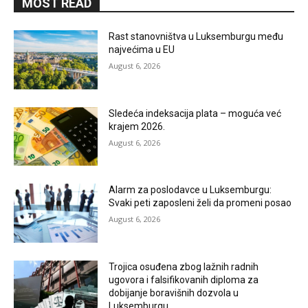
MOST READ
Rast stanovništva u Luksemburgu među
najvećima u EU
August 6, 2026
Sledeća indeksacija plata – moguća već
krajem 2026.
August 6, 2026
Alarm za poslodavce u Luksemburgu:
Svaki peti zaposleni želi da promeni posao
August 6, 2026
Trojica osuđena zbog lažnih radnih
ugovora i falsifikovanih diploma za
dobijanje boravišnih dozvola u
Luksemburgu