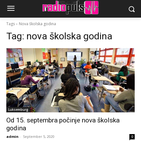
Tags
Nova školska godina
Tag:
nova školska godina
Luksemburg
Od 15. septembra počinje nova školska
godina
admin
-
September 5, 2020
0