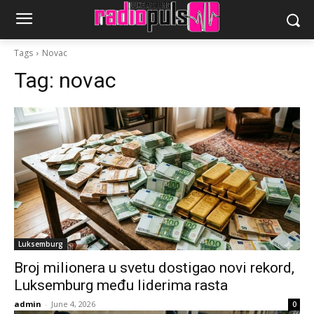
Tags
Novac
Tag:
novac
Luksemburg
Broj milionera u svetu dostigao novi rekord,
Luksemburg među liderima rasta
admin
-
June 4, 2026
0