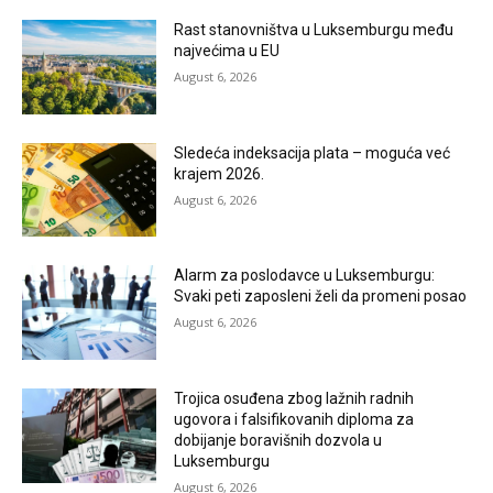
Rast stanovništva u Luksemburgu među
najvećima u EU
August 6, 2026
Sledeća indeksacija plata – moguća već
krajem 2026.
August 6, 2026
Alarm za poslodavce u Luksemburgu:
Svaki peti zaposleni želi da promeni posao
August 6, 2026
Trojica osuđena zbog lažnih radnih
ugovora i falsifikovanih diploma za
dobijanje boravišnih dozvola u
Luksemburgu
August 6, 2026