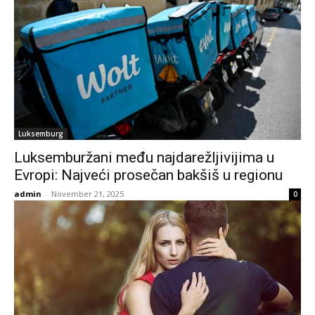
Luksemburg
Luksemburžani među najdarežljivijima u
Evropi: Najveći prosečan bakšiš u regionu
admin
-
November 21, 2025
0