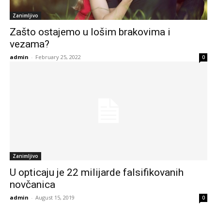
Zanimljivo
Zašto ostajemo u lošim brakovima i
vezama?
admin
-
February 25, 2022
0
Zanimljivo
U opticaju je 22 milijarde falsifikovanih
novčanica
admin
-
August 15, 2019
0