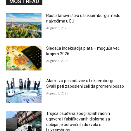
MOST READ
Rast stanovništva u Luksemburgu među
najvećima u EU
August 6, 2026
Sledeća indeksacija plata – moguća već
krajem 2026.
August 6, 2026
Alarm za poslodavce u Luksemburgu:
Svaki peti zaposleni želi da promeni posao
August 6, 2026
Trojica osuđena zbog lažnih radnih
ugovora i falsifikovanih diploma za
dobijanje boravišnih dozvola u
Luksemburgu