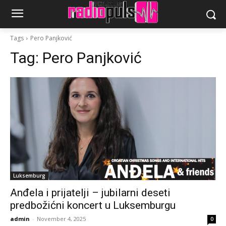
Tags
Pero Panjković
Tag:
Pero Panjković
Luksemburg
Anđela i prijatelji – jubilarni deseti
predbožićni koncert u Luksemburgu
admin
-
November 4, 2025
0