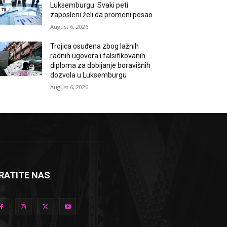
Luksemburgu: Svaki peti
zaposleni želi da promeni posao
August 6, 2026
Trojica osuđena zbog lažnih
radnih ugovora i falsifikovanih
diploma za dobijanje boravišnih
dozvola u Luksemburgu
August 6, 2026
RATITE NAS