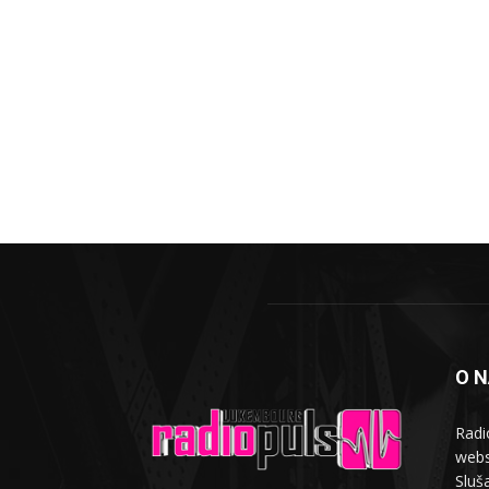
O 
Radi
webs
Sluša