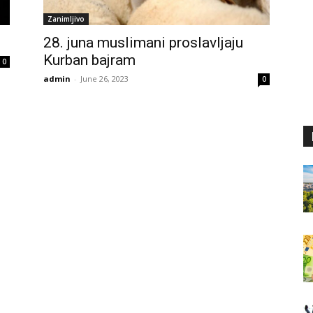
Zanimljivo
28. juna muslimani proslavljaju
Kurban bajram
0
admin
-
June 26, 2023
0