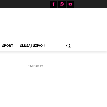
SPORT
SLUŠAJ UŽIVO !
- Advertisment -