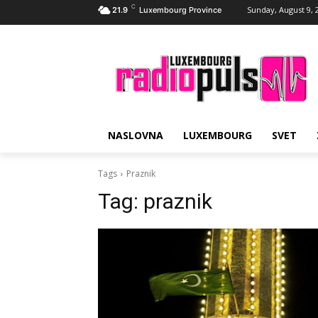
C
Sunday, August 9, 
21.9
Luxembourg Province
NASLOVNA
LUXEMBOURG
SVET
Tags
Praznik
Tag:
praznik