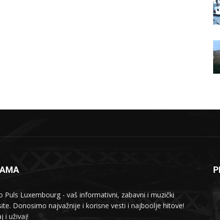
NAMA
P
o Puls Luxembourg - vaš informativni, zabavni i muzički
ite. Donosimo najvažnije i korisne vesti i najboolje hitove!
j i uživaj!