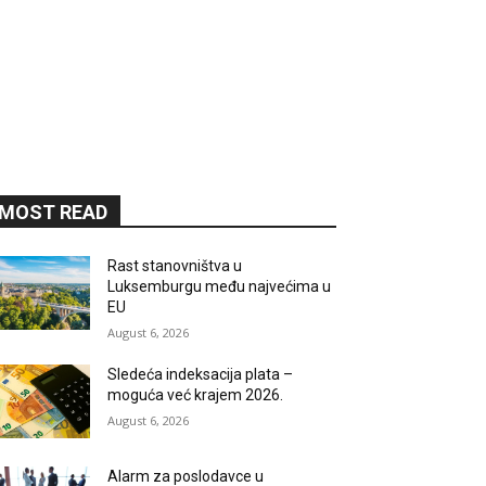
MOST READ
Rast stanovništva u
Luksemburgu među najvećima u
EU
August 6, 2026
Sledeća indeksacija plata –
moguća već krajem 2026.
August 6, 2026
Alarm za poslodavce u