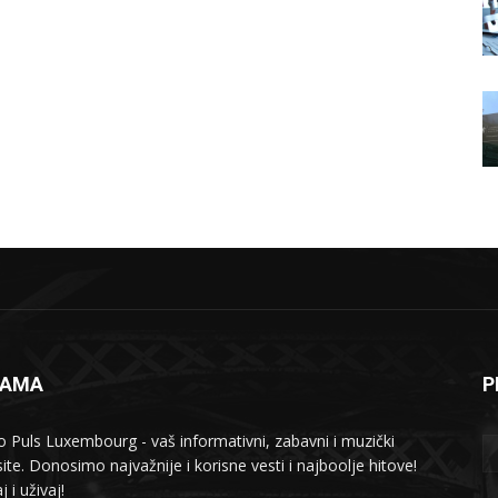
NAMA
P
o Puls Luxembourg - vaš informativni, zabavni i muzički
ite. Donosimo najvažnije i korisne vesti i najboolje hitove!
j i uživaj!