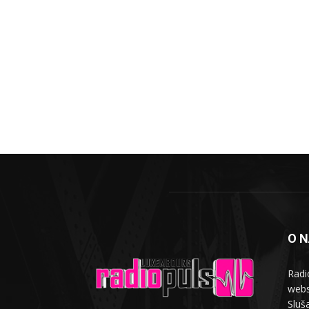
O 
Radi
webs
Sluša