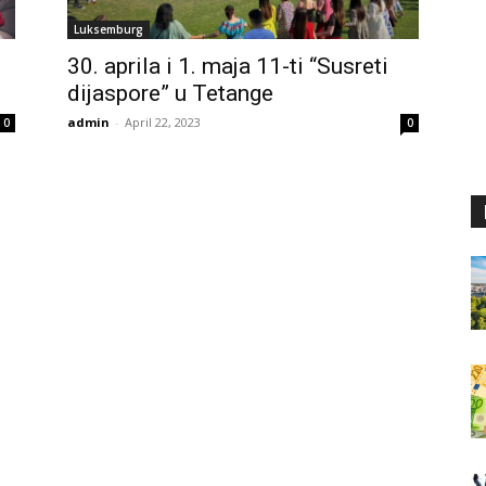
Luksemburg
30. aprila i 1. maja 11-ti “Susreti
dijaspore” u Tetange
admin
-
April 22, 2023
0
0