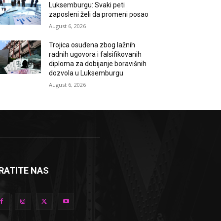
Luksemburgu: Svaki peti
zaposleni želi da promeni posao
August 6, 2026
Trojica osuđena zbog lažnih
radnih ugovora i falsifikovanih
diploma za dobijanje boravišnih
dozvola u Luksemburgu
August 6, 2026
RATITE NAS