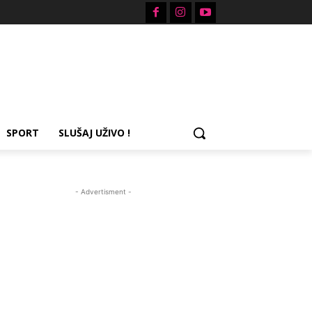
SPORT
SLUŠAJ UŽIVO !
- Advertisment -