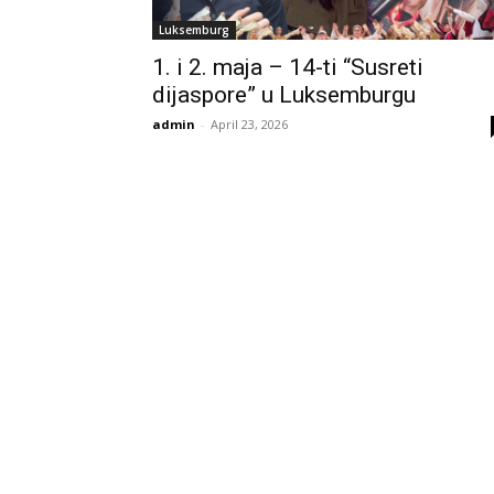
Luksemburg
1. i 2. maja – 14-ti “Susreti
dijaspore” u Luksemburgu
admin
-
April 23, 2026