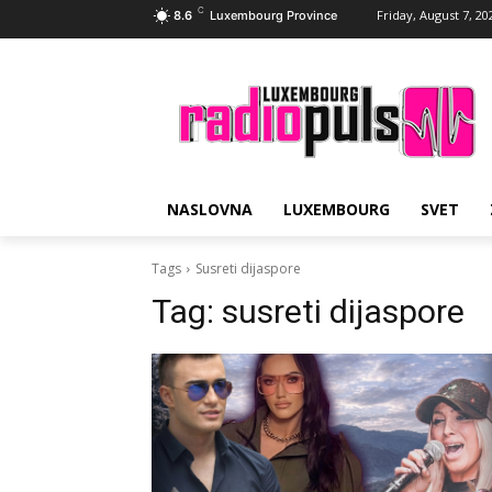
C
Friday, August 7, 20
8.6
Luxembourg Province
NASLOVNA
LUXEMBOURG
SVET
Tags
Susreti dijaspore
Tag:
susreti dijaspore