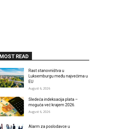
MOST READ
Rast stanovništva u
Luksemburgu među najvećima u
EU
August 6, 2026
Sledeća indeksacija plata –
moguća već krajem 2026.
August 6, 2026
Alarm za poslodavce u