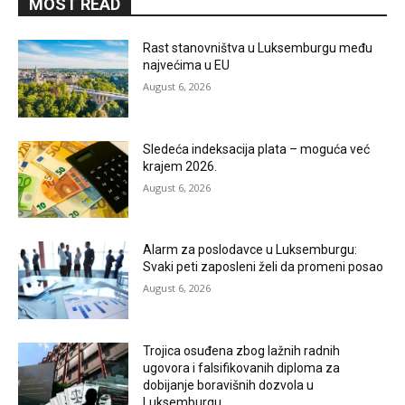
MOST READ
Rast stanovništva u Luksemburgu među
najvećima u EU
August 6, 2026
Sledeća indeksacija plata – moguća već
krajem 2026.
August 6, 2026
Alarm za poslodavce u Luksemburgu:
Svaki peti zaposleni želi da promeni posao
August 6, 2026
Trojica osuđena zbog lažnih radnih
ugovora i falsifikovanih diploma za
dobijanje boravišnih dozvola u
Luksemburgu