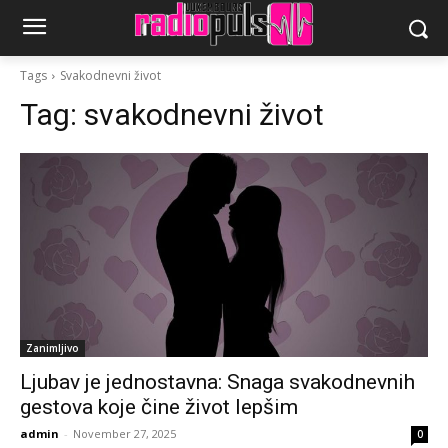
Tags
Svakodnevni život
Tag:
svakodnevni život
Zanimljivo
Ljubav je jednostavna: Snaga svakodnevnih
gestova koje čine život lepšim
admin
-
November 27, 2025
0