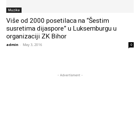
Muzika
Više od 2000 posetilaca na “Šestim
susretima dijaspore” u Luksemburgu u
organizaciji ZK Bihor
admin
-
May 3, 2016
0
- Advertisment -