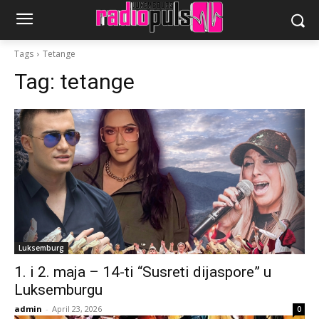
Tags
Tetange
Tag:
tetange
Luksemburg
1. i 2. maja – 14-ti “Susreti dijaspore” u
Luksemburgu
admin
-
April 23, 2026
0