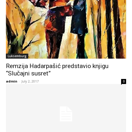
Luksemburg
Remzija Hadarpašić predstavio knjigu
“Slučajni susret”
admin
-
July 2, 2017
0