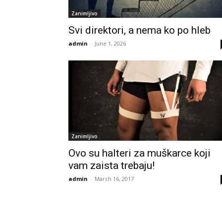
Zanimljivo
Svi direktori, a nema ko po hleb
admin
-
June 1, 2026
Zanimljivo
Ovo su halteri za muškarce koji
vam zaista trebaju!
admin
-
March 16, 2017