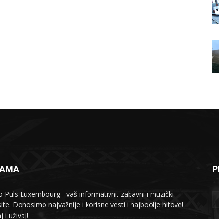
NAMA
P
o Puls Luxembourg - vaš informativni, zabavni i muzički
ite. Donosimo najvažnije i korisne vesti i najboolje hitove!
j i uživaj!