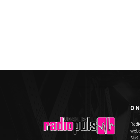
O 
Radi
webs
Sluša