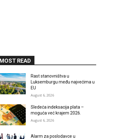
MOST READ
Rast stanovništva u
Luksemburgu među najvećima u
EU
August 6, 2026
Sledeća indeksacija plata –
moguća već krajem 2026.
August 6, 2026
Alarm za poslodavce u