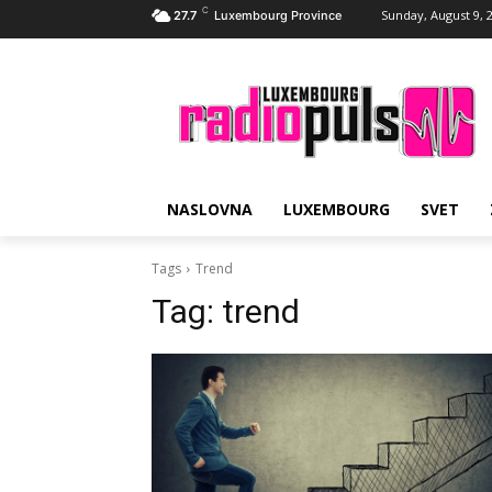
C
Sunday, August 9, 
27.7
Luxembourg Province
NASLOVNA
LUXEMBOURG
SVET
Tags
Trend
Tag:
trend