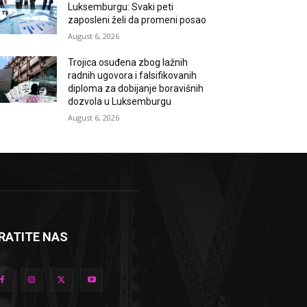
Luksemburgu: Svaki peti
zaposleni želi da promeni posao
August 6, 2026
Trojica osuđena zbog lažnih
radnih ugovora i falsifikovanih
diploma za dobijanje boravišnih
dozvola u Luksemburgu
August 6, 2026
RATITE NAS