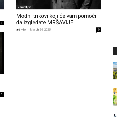
Zanimljivo
Modni trikovi koji će vam pomoći
da izgledate MRŠAVIJE
0
admin
-
March 26, 2025
0
0