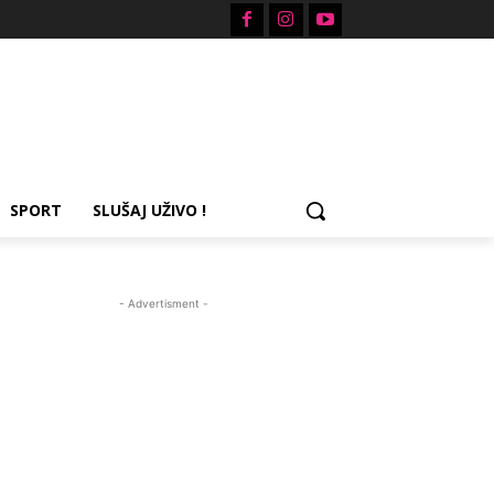
SPORT
SLUŠAJ UŽIVO !
- Advertisment -