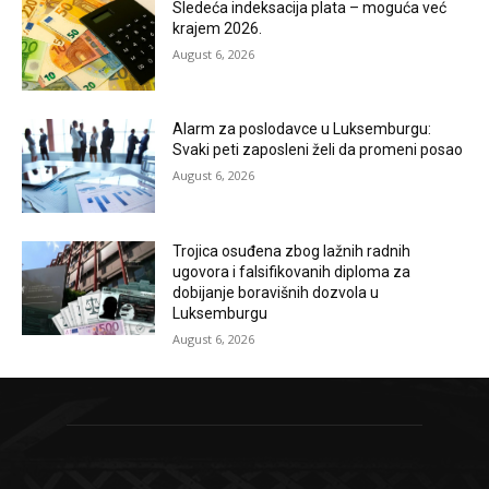
Sledeća indeksacija plata – moguća već
krajem 2026.
August 6, 2026
Alarm za poslodavce u Luksemburgu:
Svaki peti zaposleni želi da promeni posao
August 6, 2026
Trojica osuđena zbog lažnih radnih
ugovora i falsifikovanih diploma za
dobijanje boravišnih dozvola u
Luksemburgu
August 6, 2026