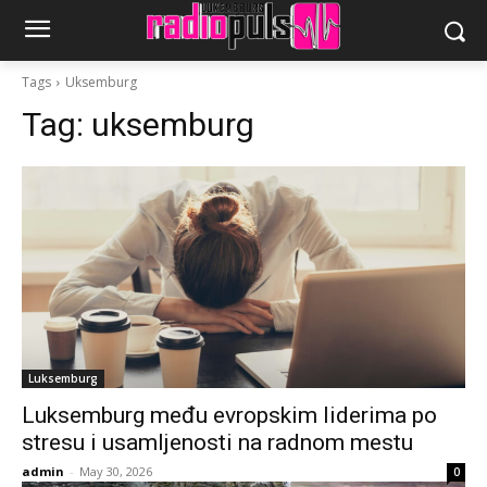
Tags
Uksemburg
Tag:
uksemburg
Luksemburg
Luksemburg među evropskim liderima po
stresu i usamljenosti na radnom mestu
admin
-
May 30, 2026
0