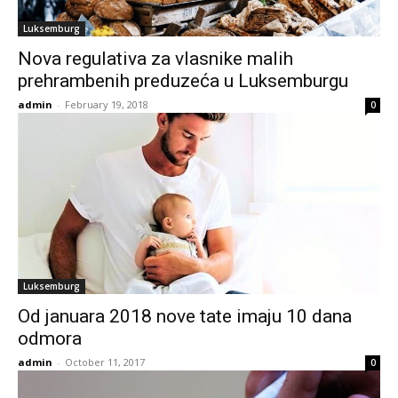
Luksemburg
Nova regulativa za vlasnike malih
prehrambenih preduzeća u Luksemburgu
admin
-
February 19, 2018
0
Luksemburg
Od januara 2018 nove tate imaju 10 dana
odmora
admin
-
October 11, 2017
0