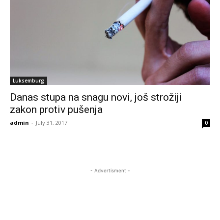
Luksemburg
Danas stupa na snagu novi, još strožiji
zakon protiv pušenja
admin
-
July 31, 2017
0
- Advertisment -