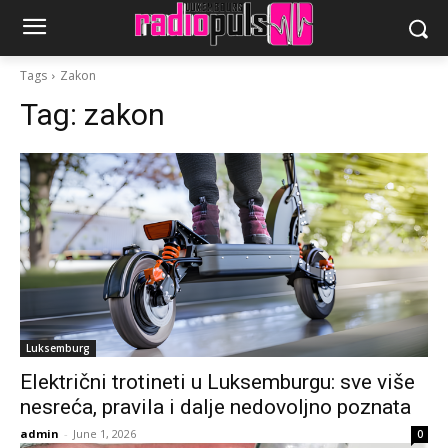
Tags
Zakon
Tag:
zakon
Luksemburg
Električni trotineti u Luksemburgu: sve više
nesreća, pravila i dalje nedovoljno poznata
admin
-
June 1, 2026
0