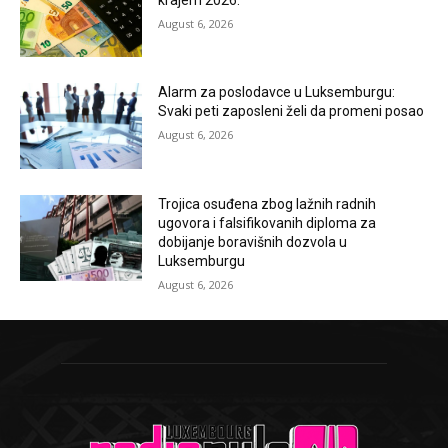
August 6, 2026
Alarm za poslodavce u Luksemburgu:
Svaki peti zaposleni želi da promeni posao
August 6, 2026
Trojica osuđena zbog lažnih radnih
ugovora i falsifikovanih diploma za
dobijanje boravišnih dozvola u
Luksemburgu
August 6, 2026