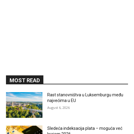
MOST READ
Rast stanovništva u Luksemburgu među
najvećima u EU
August 6, 2026
Sledeća indeksacija plata – moguća već
krajem 2026.