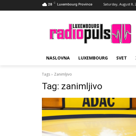
C
Saturday, August 8, 
28
Luxembourg Province
NASLOVNA
LUXEMBOURG
SVET
Tags
Zanimljivo
Tag:
zanimljivo