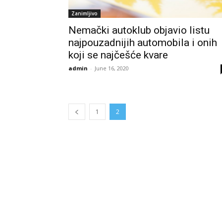
Zanimljivo
Nemački autoklub objavio listu
najpouzadnijih automobila i onih
koji se najčešće kvare
admin
-
June 16, 2020
1
2