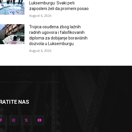
Luksemburgu: Svaki peti
zaposleni želi da promeni posao
August 6, 2026
Trojica osuđena zbog lažnih
radnih ugovora i falsifikovanih
diploma za dobijanje boravišnih
dozvola u Luksemburgu
August 6, 2026
RATITE NAS