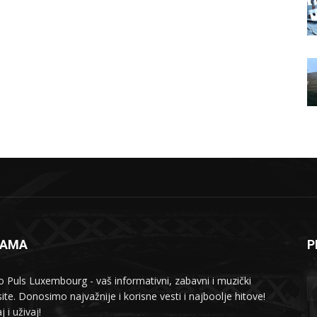
NAMA
P
o Puls Luxembourg - vaš informativni, zabavni i muzički
ite. Donosimo najvažnije i korisne vesti i najboolje hitove!
j i uživaj!