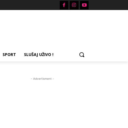
SPORT
SLUŠAJ UŽIVO !
- Advertisment -