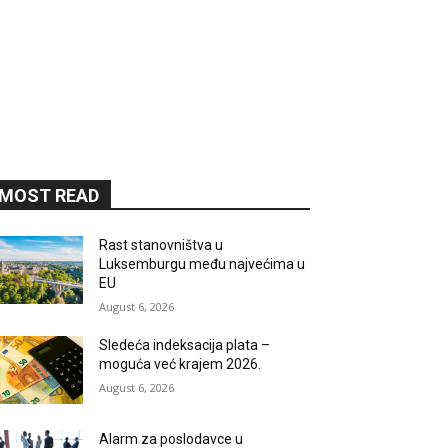
MOST READ
Rast stanovništva u
Luksemburgu među najvećima u
EU
August 6, 2026
Sledeća indeksacija plata –
moguća već krajem 2026.
August 6, 2026
Alarm za poslodavce u