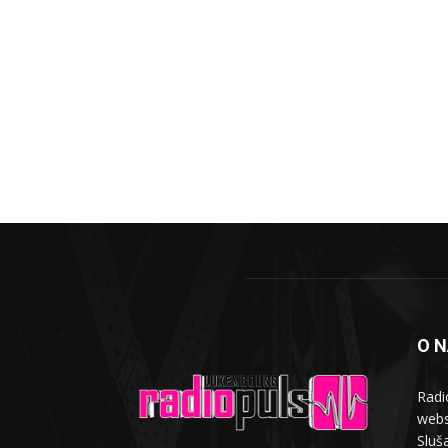
O 
Radi
webs
Sluša