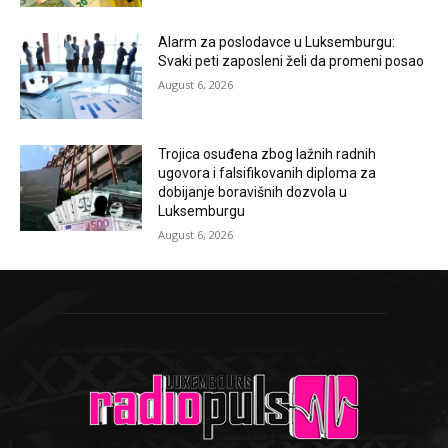
Alarm za poslodavce u Luksemburgu:
Svaki peti zaposleni želi da promeni posao
August 6, 2026
Trojica osuđena zbog lažnih radnih
ugovora i falsifikovanih diploma za
dobijanje boravišnih dozvola u
Luksemburgu
August 6, 2026