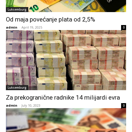
Luksemburg
Od maja povećanje plata od 2,5%
admin
-
April 19, 2025
0
Luksemburg
Za prekogranične radnike 14 milijardi evra
admin
-
July 10, 2023
0