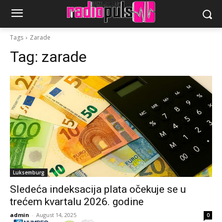
Tags
Zarade
Tag:
zarade
Luksemburg
Sledeća indeksacija plata očekuje se u
trećem kvartalu 2026. godine
admin
-
August 14, 2025
0