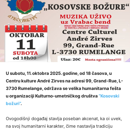
U subotu, 11. oktobra 2025. godine, od 18 časova, u
Centru kulture André Zirves na adresi 99, Grand-Rue, L-
3730 Rumelange, održava se velika humanitarna fešta
u organizaciji Kulturno-umetničkog društva
“Kosovski
božuri”
.
Ovogodišnji događaj stavlja poseban akcenat, ka oi uvek,
na svoj humanitarni karakter, čime nastavlja tradiciju