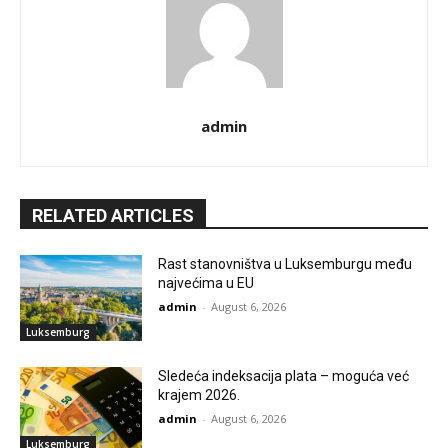
admin
RELATED ARTICLES
Rast stanovništva u Luksemburgu među
najvećima u EU
admin
-
August 6, 2026
Luksemburg
Sledeća indeksacija plata – moguća već
krajem 2026.
admin
-
August 6, 2026
Luksemburg