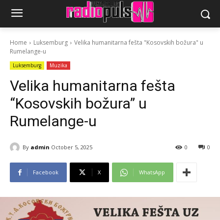
Home
Luksemburg
Velika humanitarna fešta "Kosovskih božura" u
Rumelange-u
Luksemburg
Muzika
Velika humanitarna fešta
“Kosovskih božura” u
Rumelange-u
By
admin
October 5, 2025
0
0
Facebook
X
WhatsApp