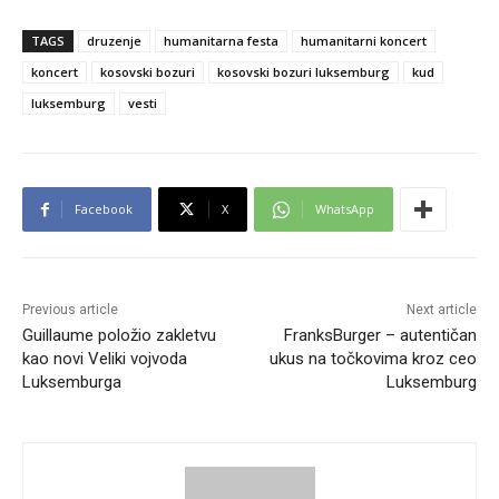
TAGS
druzenje
humanitarna festa
humanitarni koncert
koncert
kosovski bozuri
kosovski bozuri luksemburg
kud
luksemburg
vesti
Facebook
X
WhatsApp
Previous article
Next article
Guillaume položio zakletvu
FranksBurger – autentičan
kao novi Veliki vojvoda
ukus na točkovima kroz ceo
Luksemburga
Luksemburg