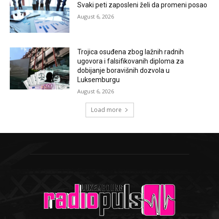
Svaki peti zaposleni želi da promeni posao
August 6, 2026
Trojica osuđena zbog lažnih radnih
ugovora i falsifikovanih diploma za
dobijanje boravišnih dozvola u
Luksemburgu
August 6, 2026
Load more