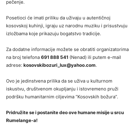
pečenje.
Posetioci će imati priliku da uživaju u autentičnoj
kosovskoj kuhinji, igraju uz narodnu muziku i prisustvuju
izložbama koje prikazuju bogatstvo tradicije.
Za dodatne informacije možete se obratiti organizatorima
na broj telefona
691 888 541
(Nenad) ili putem e-mail
adrese:
kosovskibozuri_lux@yahoo.com
.
Ovo je jedinstvena prilika da se uživa u kulturnom
iskustvu, društvenom okupljanju i istovremeno pruži
podršku humanitarnim ciljevima “Kosovskih božura”.
Pridružite se i postanite deo ove humane misije u srcu
Rumelange-a!