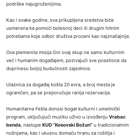
podrške najugroženijima.
Kao i svake godine, sva prikupljena sredstva biće
usmerena ka pomoći bolesnoj deci ili drugim hitnim
potrebama koje odbor društva proceni kao najznačajnije.
Ova plemenita misija čini ovaj skup ne samo kulturnim
već i humanim događajem, pozivajući sve posetioce da
doprinesu boljoj budućnosti zajednice.
Ulaznica za događaj košta 20 evra, a broj mesta je
ograničen, pa se preporučuje ranija rezervacija.
Humanitarna Fešta donosi bogat kulturni i umetnički
program, uključujući muziku uživo u izvođenju
Vrabac
benda
, nastupe
KUD “Kosovski Božuri“
u tradicionalnim
nošnjama, kao i ukusnu domaću hranu sa roštilja i