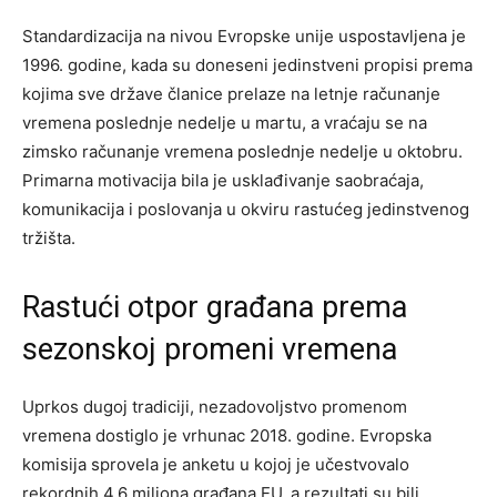
Standardizacija na nivou Evropske unije uspostavljena je
1996. godine, kada su doneseni jedinstveni propisi prema
kojima sve države članice prelaze na letnje računanje
vremena poslednje nedelje u martu, a vraćaju se na
zimsko računanje vremena poslednje nedelje u oktobru.
Primarna motivacija bila je usklađivanje saobraćaja,
komunikacija i poslovanja u okviru rastućeg jedinstvenog
tržišta.
Rastući otpor građana prema
sezonskoj promeni vremena
Uprkos dugoj tradiciji, nezadovoljstvo promenom
vremena dostiglo je vrhunac 2018. godine. Evropska
komisija sprovela je anketu u kojoj je učestvovalo
rekordnih 4,6 miliona građana EU, a rezultati su bili