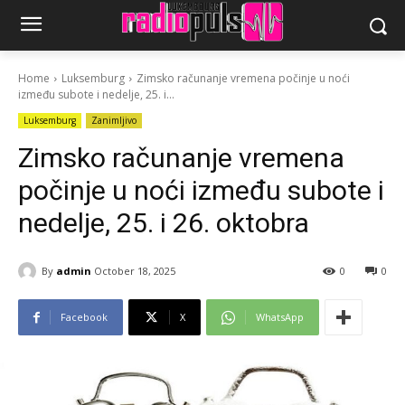
Home
Luksemburg
Zimsko računanje vremena počinje u noći
između subote i nedelje, 25. i...
Luksemburg
Zanimljivo
Zimsko računanje vremena
počinje u noći između subote i
nedelje, 25. i 26. oktobra
By
admin
October 18, 2025
0
0
Facebook
X
WhatsApp