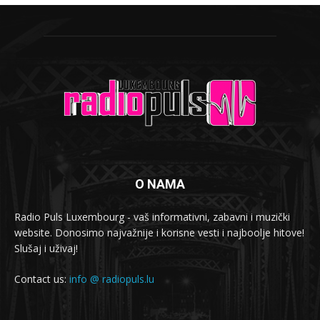
O NAMA
Radio Puls Luxembourg - vaš informativni, zabavni i muzički
website. Donosimo najvažnije i korisne vesti i najboolje hitove!
Slušaj i uživaj!
Contact us:
info @ radiopuls.lu