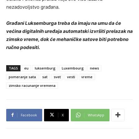
nezadovoljstvo građana.
Građani Luksemburga treba da imaju na umu da će
većina digitalnih uređaja automatski izvršiti prelazak na
zimsko vreme, dok će mehaničke satove biti potrebno
ručno podesiti.
TAGS
eu
luksemburg
Luxembourg
news
pomeranje sata
sat
svet
vesti
vreme
zimsko racunanje vremena
Facebook
X
WhatsApp