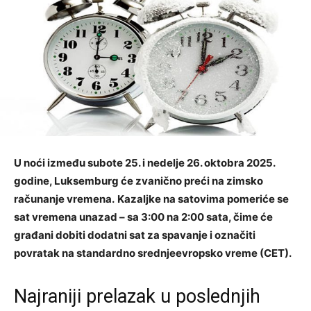
U noći između subote 25. i nedelje 26. oktobra 2025.
godine, Luksemburg će zvanično preći na zimsko
računanje vremena.
Kazaljke na satovima pomeriće se
sat vremena unazad – sa 3:00 na 2:00 sata, čime će
građani dobiti dodatni sat za spavanje i označiti
povratak na standardno srednjeevropsko vreme (CET).
Najraniji prelazak u poslednjih