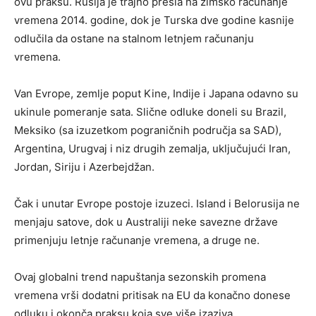
ovu praksu. Rusija je trajno prešla na zimsko računanje
vremena 2014. godine, dok je Turska dve godine kasnije
odlučila da ostane na stalnom letnjem računanju
vremena.
Van Evrope, zemlje poput Kine, Indije i Japana odavno su
ukinule pomeranje sata. Slične odluke doneli su Brazil,
Meksiko (sa izuzetkom pograničnih područja sa SAD),
Argentina, Urugvaj i niz drugih zemalja, uključujući Iran,
Jordan, Siriju i Azerbejdžan.
Čak i unutar Evrope postoje izuzeci. Island i Belorusija ne
menjaju satove, dok u Australiji neke savezne države
primenjuju letnje računanje vremena, a druge ne.
Ovaj globalni trend napuštanja sezonskih promena
vremena vrši dodatni pritisak na EU da konačno donese
odluku i okonča praksu koja sve više izaziva