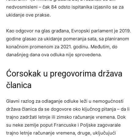
nedvosmisleni – čak 84 odsto ispitanika izjasnilo se za
ukidanje ove prakse.
Kao odgovor na glas građana, Evropski parlament je 2019.
godine glasao za ukidanje pomeranja sata, sa planiranom
konačnom promenom za 2021. godinu. Međutim, do
današnjeg dana ova odluka nije sprovedena.
Ćorsokak u pregovorima država
članica
Glavni razlog za odlaganje odluke leži u nemogućnosti
država članica da se dogovore oko ključnog pitanja – da li
trajno zadržati letnje ili zimsko računanje vremena. Dok
su neke zemlje poput Francuske i Poljske zagovarale
trajno letnje računanje vremena, druge, uključujući