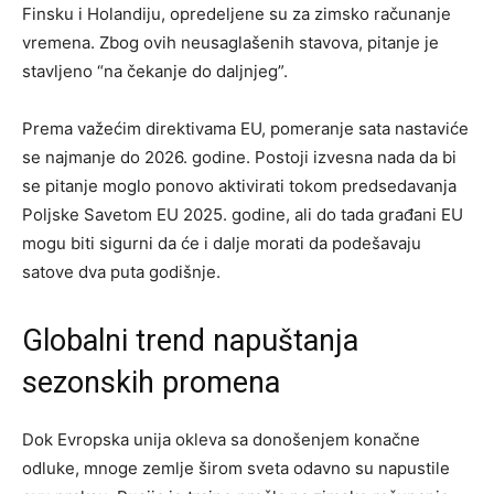
Finsku i Holandiju, opredeljene su za zimsko računanje
vremena. Zbog ovih neusaglašenih stavova, pitanje je
stavljeno “na čekanje do daljnjeg”.
Prema važećim direktivama EU, pomeranje sata nastaviće
se najmanje do 2026. godine. Postoji izvesna nada da bi
se pitanje moglo ponovo aktivirati tokom predsedavanja
Poljske Savetom EU 2025. godine, ali do tada građani EU
mogu biti sigurni da će i dalje morati da podešavaju
satove dva puta godišnje.
Globalni trend napuštanja
sezonskih promena
Dok Evropska unija okleva sa donošenjem konačne
odluke, mnoge zemlje širom sveta odavno su napustile